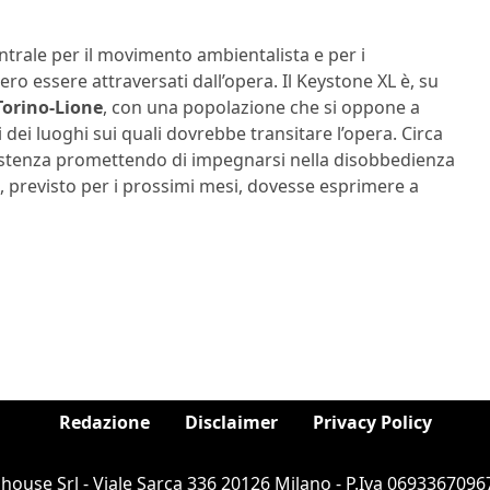
trale per il movimento ambientalista e per i
ro essere attraversati dall’opera. Il Keystone XL è, su
Torino-Lione
, con una popolazione che si oppone a
ti dei luoghi sui quali dovrebbe transitare l’opera. Circa
stenza promettendo di impegnarsi nella disobbedienza
o, previsto per i prossimi mesi, dovesse esprimere a
Redazione
Disclaimer
Privacy Policy
ouse Srl - Viale Sarca 336 20126 Milano - P.Iva 06933670967