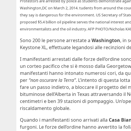
Protestors are arrested by police as students demonstrate again
Washington,DC on March 2, 2014. tudents from around the count
they say is dangerous for the environment. US Secretary of Sta
proposed $5.4 billion oil pipeline serves the national interest a
environmentalists and the oil industry. AFP PHOTO/Nicholas
Sono 200 le persone arrestate a
Washington
, in 
Keystone XL, effettuate legandosi alle recinzioni d
I manifestanti arrestati dalle forze dell’ordine so
un corteo pacifico che si è mosso dalla Georgetown
manifestanti hanno intonato numerosi cori, da qu
per
“non oscurare la Terra”
. L’intento di questa lot
fare un passo indietro, a bloccare il progetto de
bituminose dell’Alberta in Texas attraversando il
centimetri e ben 39 stazioni di pompaggio. Un’oper
riscaldamento globale.
Quando i manifestanti sono arrivati alla
Casa Bia
furgoni. Le forze dell’ordine hanno avvertito la fol