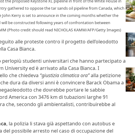
st the proposed Keystone XL pipeline in front of the White House in
ry gathered to oppose the tar sands oil pipeline from Canada, which
te John Kerry is set to announce in the coming months whether the
nd will be constructed following years of confrontation between
 KAMM (Photo credit should read NICHOLAS KAMM/AFP/Getty Images)
seguito alle proteste contro il progetto dell’oleodotto
ella Casa Bianca.
no perlopiù studenti universitari che hanno partecipato a
 University ed è arrivato alla Casa Bianca. I
ello che chiedeva
“giustizia climatica ora”
alla petizione
ta che dura da diversi anni è convincere Barack Obama a
l megaoleodotto che dovrebbe portare le sabbie
 Nord America con 3476 km di tubazioni larghe 91
a che, secondo gli ambientalisti, contribuirebbe al
nca
, la polizia li stava già aspettando con autobus e
la del possibile arresto nel caso di occupazione del