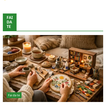
FAI
DA
TE
Fai da te