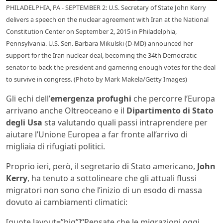
PHILADELPHIA, PA - SEPTEMBER 2: U.S. Secretary of State John Kerry
delivers a speech on the nuclear agreement with Iran at the National
Constitution Center on September 2, 2015 in Philadelphia,
Pennsylvania. U.S. Sen. Barbara Mikulski (D-MD) announced her
support for the Iran nuclear deal, becoming the 34th Democratic
senator to back the president and garnering enough votes for the deal
to survive in congress. (Photo by Mark Makela/Getty Images)
Gli echi dell’
emergenza profughi
che percorre l’Europa
arrivano anche Oltreoceano e il
Dipartimento di Stato
degli Usa
sta valutando quali passi intraprendere per
aiutare l’Unione Europea a far fronte all’arrivo di
migliaia di rifugiati politici.
Proprio ieri, però, il segretario di Stato americano,
John
Kerry
, ha tenuto a sottolineare che gli attuali flussi
migratori non sono che l’inizio di un esodo di massa
dovuto ai cambiamenti climatici:
[quote layout=”big”]“Pensate che le migrazioni oggi