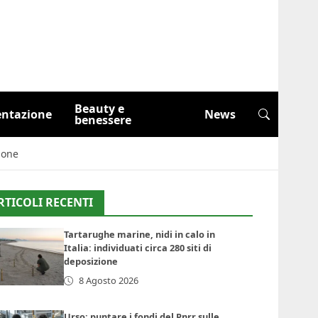
Beauty e
entazione
News
benessere
ione
RTICOLI RECENTI
Tartarughe marine, nidi in calo in
Italia: individuati circa 280 siti di
deposizione
8 Agosto 2026
Urso: puntare i fondi del Pnrr sulle