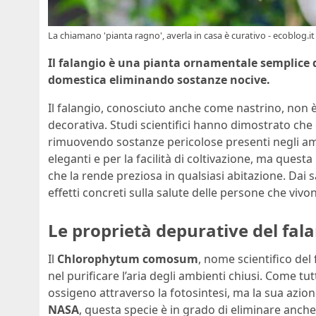
La chiamano 'pianta ragno', averla in casa è curativo - ecoblog.it
Il falangio è una pianta ornamentale semplice da
domestica eliminando sostanze nocive.
Il falangio, conosciuto anche come nastrino, non 
decorativa. Studi scientifici hanno dimostrato che c
rimuovendo sostanze pericolose presenti negli ambi
eleganti e per la facilità di coltivazione, ma que
che la rende preziosa in qualsiasi abitazione. Dai sa
effetti concreti sulla salute delle persone che vivo
Le proprietà depurative del fal
Il
Chlorophytum comosum
, nome scientifico del 
nel purificare l’aria degli ambienti chiusi. Come tu
ossigeno attraverso la fotosintesi, ma la sua azio
NASA
, questa specie è in grado di eliminare anch