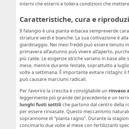
interni che esterni e tollera condizioni che metter
Caratteristiche, cura e riproduz
Il falangio è una pianta erbacea sempreverde cara
striature verdi e bianche. La sua coltivazione è alla
giardinaggio. Nei mesi freddi può essere tenuto in
primavera all’autunno può vivere all’aperto, purch
più calde. Le esigenze idriche variano in base alle 
mese, mentre durante l’estate, soprattutto a lugl
volte a settimana. È importante evitare ristagni: i
può causare marciumi radicali.
Per favorire la crescita è consigliabile un
rinvaso 
leggermente più grande del precedente e un terricc
lunghi fusti sottili
che partono dal centro della ro
per essere rinvasate. Questo meccanismo naturale
soprannome di “pianta ragno”. Durante la stagione
concimarlo due volte al mese con fertilizzanti spec