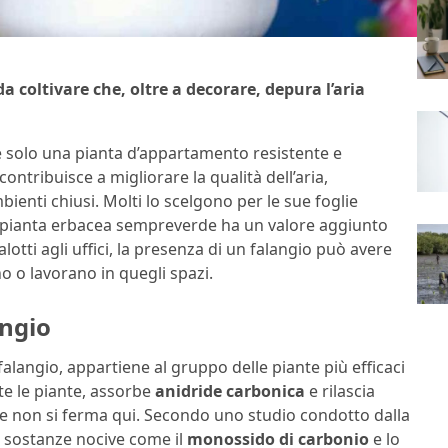
 coltivare che, oltre a decorare, depura l’aria
è solo una pianta d’appartamento resistente e
ontribuisce a migliorare la qualità dell’aria,
enti chiusi. Molti lo scelgono per le sue foglie
sta pianta erbacea sempreverde ha un valore aggiunto
lotti agli uffici, la presenza di un falangio può avere
no o lavorano in quegli spazi.
angio
falangio, appartiene al gruppo delle piante più efficaci
tte le piante, assorbe
anidride carbonica
e rilascia
ne non si ferma qui. Secondo uno studio condotto dalla
e sostanze nocive come il
monossido di carbonio
e lo