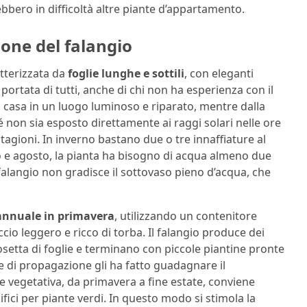
ebbero in difficoltà altre piante d’appartamento.
ione del falangio
tterizzata da
foglie lunghe e sottili
, con eleganti
 portata di tutti, anche di chi non ha esperienza con il
 casa in un luogo luminoso e riparato, mentre dalla
é non sia esposto direttamente ai raggi solari nelle ore
stagioni. In inverno bastano due o tre innaffiature al
io e agosto, la pianta ha bisogno di acqua almeno due
l falangio non gradisce il sottovaso pieno d’acqua, che
annuale in primavera
, utilizzando un contenitore
io leggero e ricco di torba. Il falangio produce dei
setta di foglie e terminano con piccole piantine pronte
 di propagazione gli ha fatto guadagnare il
 vegetativa, da primavera a fine estate, conviene
ifici per piante verdi. In questo modo si stimola la