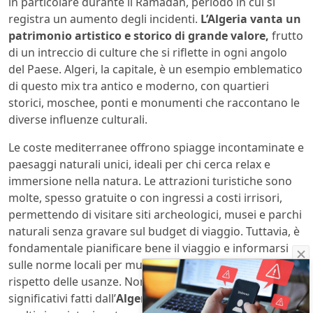
in particolare durante il Ramadan, periodo in cui si
registra un aumento degli incidenti.
L’Algeria vanta un
patrimonio artistico e storico di grande valore,
frutto
di un intreccio di culture che si riflette in ogni angolo
del Paese. Algeri, la capitale, è un esempio emblematico
di questo mix tra antico e moderno, con quartieri
storici, moschee, ponti e monumenti che raccontano le
diverse influenze culturali.
Le coste mediterranee offrono spiagge incontaminate e
paesaggi naturali unici, ideali per chi cerca relax e
immersione nella natura. Le attrazioni turistiche sono
molte, spesso gratuite o con ingressi a costi irrisori,
permettendo di visitare siti archeologici, musei e parchi
naturali senza gravare sul budget di viaggio. Tuttavia, è
fondamentale pianificare bene il viaggio e informarsi
sulle norme locali per muoversi con tranquillità e
rispetto delle usanze. Nonostante i progressi
significativi fatti dall’
Algeria
sul fronte della sicurezza,