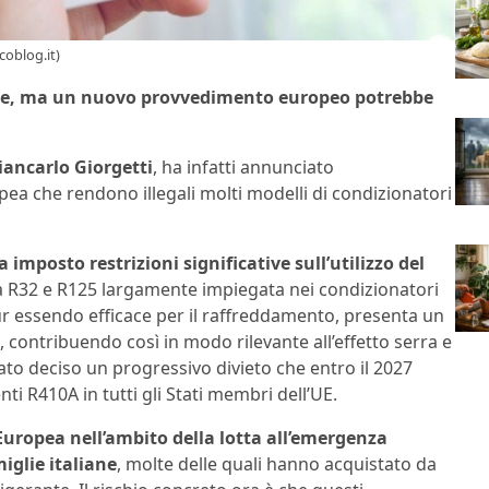
coblog.it)
aese, ma un nuovo provvedimento europeo potrebbe
iancarlo Giorgetti
, ha infatti annunciato
a che rendono illegali molti modelli di condizionatori
imposto restrizioni significative sull’utilizzo del
 R32 e R125 largamente impiegata nei condizionatori
ur essendo efficace per il raffreddamento, presenta un
 contribuendo così in modo rilevante all’effetto serra e
to deciso un progressivo divieto che entro il 2027
ti R410A in tutti gli Stati membri dell’UE.
uropea nell’ambito della lotta all’emergenza
iglie italiane
, molte delle quali hanno acquistato da