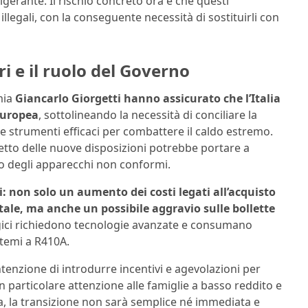
erante. Il rischio concreto ora è che questi
llegali, con la conseguente necessità di sostituirli con
i e il ruolo del Governo
omia
Giancarlo Giorgetti hanno assicurato che l’Italia
europea
, sottolineando la necessità di conciliare la
ere strumenti efficaci per combattere il caldo estremo.
petto delle nuove disposizioni potrebbe portare a
tro degli apparecchi non conformi.
 non solo un aumento dei costi legati all’acquisto
ale, ma anche un possibile aggravio sulle bollette
ogici richiedono tecnologie avanzate e consumano
stemi a R410A.
tenzione di introdurre incentivi e agevolazioni per
con particolare attenzione alle famiglie a basso reddito e
via, la transizione non sarà semplice né immediata e