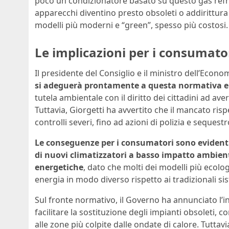
poco un condizionatore basato su questo gas refrig
apparecchi diventino presto obsoleti o addirittura i
modelli più moderni e “green”, spesso più costosi.
Le implicazioni per i consumator
Il presidente del Consiglio e il ministro dell’Econ
si adeguerà prontamente a questa normativa 
tutela ambientale con il diritto dei cittadini ad av
Tuttavia, Giorgetti ha avvertito che il mancato ris
controlli severi, fino ad azioni di polizia e seques
Le conseguenze per i consumatori sono evidenti:
di nuovi climatizzatori a basso impatto ambient
energetiche
, dato che molti dei modelli più ecol
energia in modo diverso rispetto ai tradizionali si
Sul fronte normativo, il Governo ha annunciato l’in
facilitare la sostituzione degli impianti obsoleti, 
alle zone più colpite dalle ondate di calore. Tutta