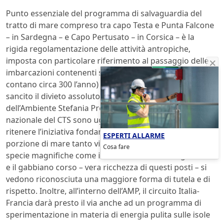
Punto essenziale del programma di salvaguardia del
tratto di mare compreso tra capo Testa e Punta Falcone
– in Sardegna – e Capo Pertusato – in Corsica – è la
rigida regolamentazione delle attività antropiche,
imposta con particolare riferimento al passaggio delle
imbarcazioni contenenti sostanze pericolose (se ne
contano circa 300 l’anno) e per le quali, da oggi, viene
sancito il divieto assoluto di transito. Il Ministero
dell’Ambiente Stefania Prestigiacomo e i responsabili
nazionale del CTS sono ugualmente concordi nel
ritenere l’iniziativa fondamentale per la tutela di una
ESPERTI ALLARME
porzione di mare tanto vitale quanto vulnerabile e in cui
Cosa fare
specie magnifiche come i delfini e le balene, l’alga rossa
e il gabbiano corso – vera ricchezza di questi posti – si
vedono riconosciuta una maggiore forma di tutela e di
rispetto. Inoltre, all’interno dell’AMP, il circuito Italia-
Francia darà presto il via anche ad un programma di
sperimentazione in materia di energia pulita sulle isole