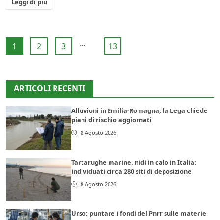
Leggi di più
...
1
2
3
13
ARTICOLI RECENTI
Alluvioni in Emilia-Romagna, la Lega chiede
piani di rischio aggiornati
8 Agosto 2026
Tartarughe marine, nidi in calo in Italia:
individuati circa 280 siti di deposizione
8 Agosto 2026
Urso: puntare i fondi del Pnrr sulle materie