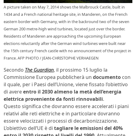
A picture taken on May 7, 2014 shows the Malbrouck Castle, built in
1434 and a French national heritage site, in Manderen, on the French
eastern border with Germany, with in the backround two of the seven
German 200 metre-high wind turbines, located just over the border.
Residents of Manderen are approaching the upcoming European
elections reluctantly after the German wind turbines were built near
the 15th century French castle with no announcement of the project in
France. AFP PHOTO / JEAN-CHRISTOPHE VERHAEGEN
Secondo
The Guardian
, il prossimo 15 luglio la
Commissione Europea pubblicherà un
documento
con
il quale, per i Paesi dell’Unione, viene fissato l’obiettivo
di avere
entro il 2030 almeno la metà dell’energia
elettrica proveniente da fonti rinnovabili
.
Questo significa che dovranno essere accelerati i piani
relativi alle reti elettriche e in particolare dovranno
essere velocizzati i processi di decarbonizzazione.
L’obiettivo dell’UE è di
tagliare le emissioni del 40%
entro il 2030 rispetto al livelli del 1990
. Attualmente