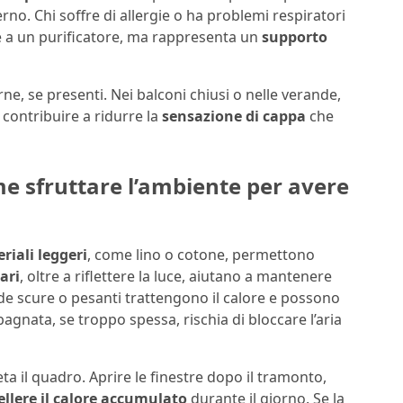
rno. Chi soffre di allergie o ha problemi respiratori
e a un purificatore, ma rappresenta un
supporto
e, se presenti. Nei balconi chiusi o nelle verande,
 contribuire a ridurre la
sensazione di cappa
che
me sfruttare l’ambiente per avere
riali leggeri
, come lino o cotone, permettono
iari
, oltre a riflettere la luce, aiutano a mantenere
nde scure o pesanti trattengono il calore e possono
gnata, se troppo spessa, rischia di bloccare l’aria
a il quadro. Aprire le finestre dopo il tramonto,
ellere il calore accumulato
durante il giorno. Se la