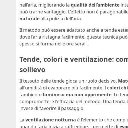
nell’aria, migliorando la
qualità dell’ambiente
inte
può trarne vantaggio. L’effetto non è paragonabil
naturale
alla pulizia dell’aria.
Il metodo può essere adattato anche a tende estern
dove l’aria ristagna facilmente, questa tecnica può
spesso si forma nelle ore serali.
Tende, colori e ventilazione: co
sollievo
Il tessuto delle tende gioca un ruolo decisivo.
Mate
all’umidità di evaporare più facilmente. I
colori ch
l’ambiente
luminoso ma non opprimente
. Le te
compromettere l’efficacia del metodo. Una tenda ba
invece di favorire il passaggio.
La
ventilazione notturna
è l’elemento che complet
quando l’aria inizia a raffreddarsi, permette di
esp