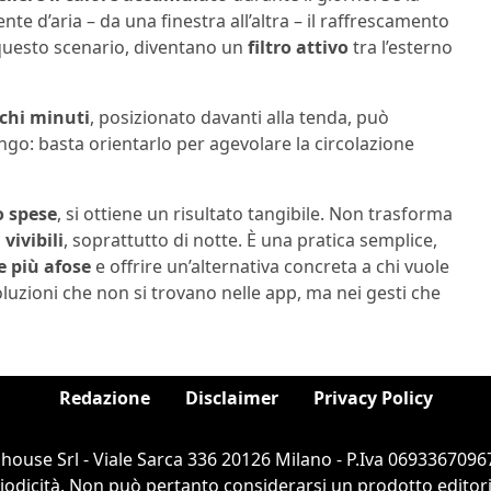
e d’aria – da una finestra all’altra – il raffrescamento
 questo scenario, diventano un
filtro attivo
tra l’esterno
ochi minuti
, posizionato davanti alla tenda, può
ungo: basta orientarlo per agevolare la circolazione
o spese
, si ottiene un risultato tangibile. Non trasforma
 vivibili
, soprattutto di notte. È una pratica semplice,
e più afose
e offrire un’alternativa concreta a chi vuole
soluzioni che non si trovano nelle app, ma nei gesti che
Redazione
Disclaimer
Privacy Policy
ouse Srl - Viale Sarca 336 20126 Milano - P.Iva 06933670967
dicità. Non può pertanto considerarsi un prodotto editorial