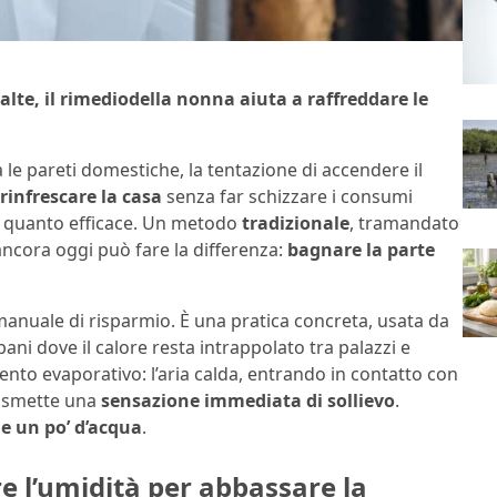
alte, il rimediodella nonna aiuta a raffreddare le
tra le pareti domestiche, la tentazione di accendere il
rinfrescare la casa
senza far schizzare i consumi
ce quanto efficace. Un metodo
tradizionale
, tramandato
 ancora oggi può fare la differenza:
bagnare la parte
manuale di risparmio. È una pratica concreta, usata da
bani dove il calore resta intrappolato tra palazzi e
amento evaporativo: l’aria calda, entrando in contatto con
rasmette una
sensazione immediata di sollievo
.
e un po’ d’acqua
.
e l’umidità per abbassare la