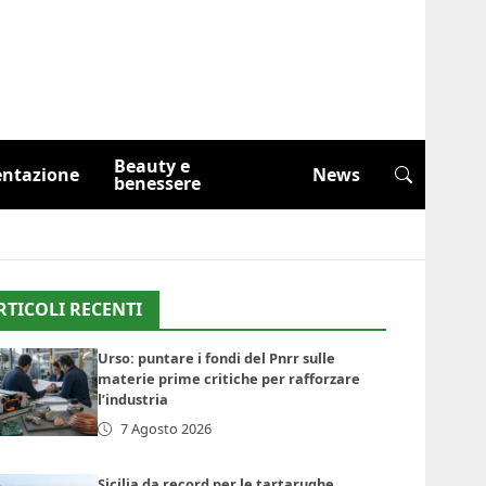
Beauty e
entazione
News
benessere
RTICOLI RECENTI
Urso: puntare i fondi del Pnrr sulle
materie prime critiche per rafforzare
l’industria
7 Agosto 2026
Sicilia da record per le tartarughe