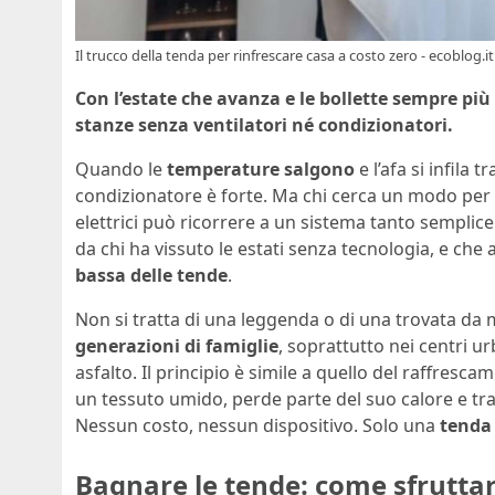
Il trucco della tenda per rinfrescare casa a costo zero - ecoblog.it
Con l’estate che avanza e le bollette sempre più 
stanze senza ventilatori né condizionatori.
Quando le
temperature salgono
e l’afa si infila 
condizionatore è forte. Ma chi cerca un modo per
elettrici può ricorrere a un sistema tanto sempli
da chi ha vissuto le estati senza tecnologia, e che
bassa delle tende
.
Non si tratta di una leggenda o di una trovata da 
generazioni di famiglie
, soprattutto nei centri ur
asfalto. Il principio è simile a quello del raffresc
un tessuto umido, perde parte del suo calore e t
Nessun costo, nessun dispositivo. Solo una
tenda 
Bagnare le tende: come sfruttar