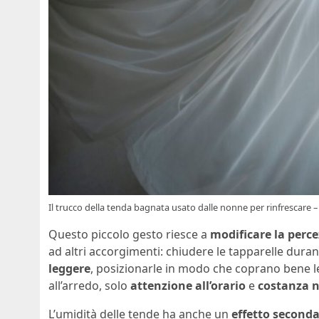
Il trucco della tenda bagnata usato dalle nonne per rinfrescare –
Questo piccolo gesto riesce a
modificare la perc
ad altri accorgimenti: chiudere le tapparelle duran
leggere
, posizionarle in modo che coprano bene l
all’arredo, solo
attenzione all’orario
e
costanza n
L’umidità delle tende ha anche un
effetto seconda