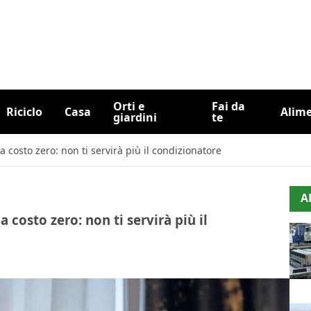
Orti e
Fai da
Riciclo
Casa
Alim
giardini
te
a costo zero: non ti servirà più il condizionatore
A
a costo zero: non ti servirà più il