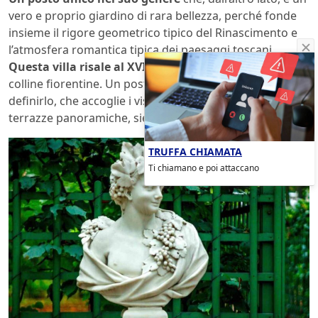
vero e proprio giardino di rara bellezza, perché fonde
insieme il rigore geometrico tipico del Rinascimento e
l’atmosfera romantica tipica dei paesaggi toscani.
Questa villa risale al XVII secolo
e domina dall’alto le
colline fiorentine. Un posto incantato, potremmo
definirlo, che accoglie i visitatori in uno spazio fatto di
terrazze panoramiche, siepi e specchi d’acqua.
TRUFFA CHIAMATA
Ti chiamano e poi attaccano