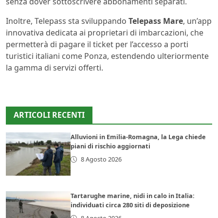
senza dover sottoscrivere abbonamenti separati.
Inoltre, Telepass sta sviluppando
Telepass Mare
, un’app
innovativa dedicata ai proprietari di imbarcazioni, che
permetterà di pagare il ticket per l’accesso a porti
turistici italiani come Ponza, estendendo ulteriormente
la gamma di servizi offerti.
ARTICOLI RECENTI
Alluvioni in Emilia-Romagna, la Lega chiede
piani di rischio aggiornati
8 Agosto 2026
Tartarughe marine, nidi in calo in Italia:
individuati circa 280 siti di deposizione