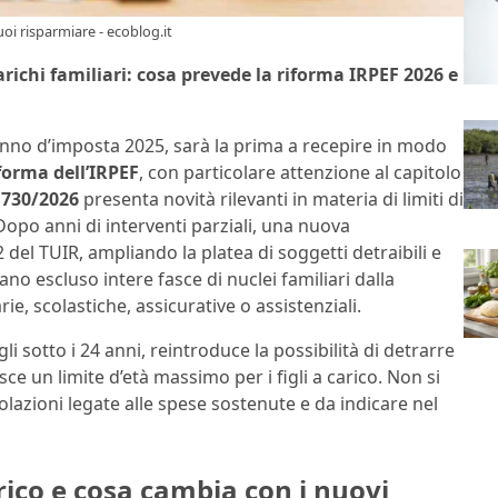
oi risparmiare - ecoblog.it
 carichi familiari: cosa prevede la riforma IRPEF 2026 e
l’anno d’imposta 2025, sarà la prima a recepire in modo
forma dell’IRPEF
, con particolare attenzione al capitolo
 730/2026
presenta novità rilevanti in materia di limiti di
 Dopo anni di interventi parziali, una nuova
del TUIR, ampliando la platea di soggetti detraibili e
o escluso intere fasce di nuclei familiari dalla
rie, scolastiche, assicurative o assistenziali.
igli sotto i 24 anni, reintroduce la possibilità di detrarre
ce un limite d’età massimo per i figli a carico. Non si
olazioni legate alle spese sostenute e da indicare nel
rico e cosa cambia con i nuovi