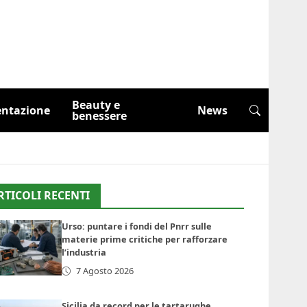
Beauty e
entazione
News
benessere
RTICOLI RECENTI
Urso: puntare i fondi del Pnrr sulle
materie prime critiche per rafforzare
l’industria
7 Agosto 2026
Sicilia da record per le tartarughe