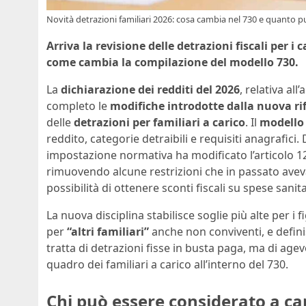
Novità detrazioni familiari 2026: cosa cambia nel 730 e quanto pu
Arriva la revisione delle detrazioni fiscali per i
come cambia la compilazione del modello 730.
La
dichiarazione dei redditi del 2026
, relativa al
completo le
modifiche introdotte dalla nuova ri
delle
detrazioni per familiari a carico
. Il
modello
reddito, categorie detraibili e requisiti anagrafici.
impostazione normativa ha modificato l’articolo 12 
rimuovendo alcune restrizioni che in passato avevan
possibilità di ottenere sconti fiscali su spese sanita
La nuova disciplina stabilisce soglie più alte per i f
per
“altri familiari”
anche non conviventi, e definis
tratta di detrazioni fisse in busta paga, ma di agev
quadro dei familiari a carico all’interno del 730.
Chi può essere considerato a ca