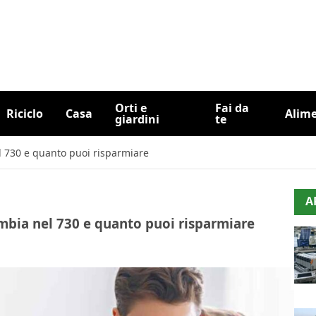
Orti e
Fai da
Riciclo
Casa
Alim
giardini
te
el 730 e quanto puoi risparmiare
A
ambia nel 730 e quanto puoi risparmiare