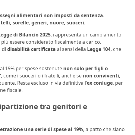
ssegni alimentari non imposti da sentenza
.
telli, sorelle, generi, nuore, suoceri
.
Legge di Bilancio 2025
, rappresenta un cambiamento
ò più essere considerato fiscalmente a carico,
o di
disabilità certificata
ai sensi della
Legge 104
, che
ne al 19% per spese sostenute
non solo per figli o
”
, come i suoceri o i fratelli, anche se
non conviventi
,
uente. Resta escluso in via definitiva l’
ex coniuge
, per
ne fiscale.
partizione tra genitori e
detrazione una serie di spese al 19%
, a patto che siano