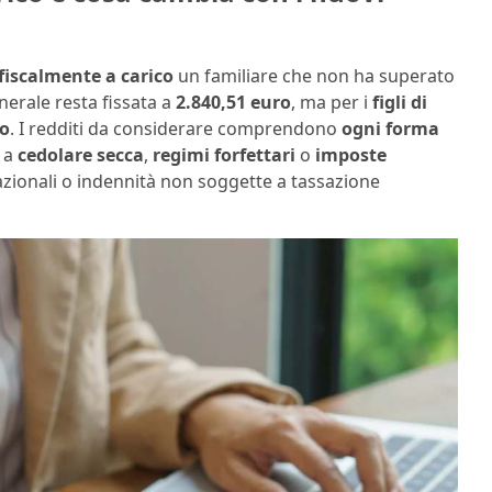
fiscalmente a carico
un familiare che non ha superato
nerale resta fissata a
2.840,51 euro
, ma per i
figli di
ro
. I redditi da considerare comprendono
ogni forma
i a
cedolare secca
,
regimi forfettari
o
imposte
azionali o indennità non soggette a tassazione