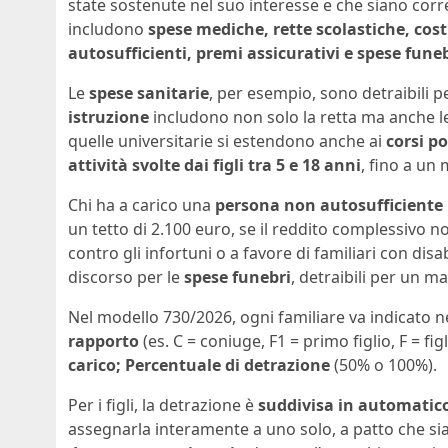
state sostenute nel suo interesse e che siano corr
includono
spese mediche, rette scolastiche, cost
autosufficienti, premi assicurativi e spese fune
Le
spese sanitarie
, per esempio, sono detraibili p
istruzione
includono non solo la retta ma anche 
quelle universitarie si estendono anche ai
corsi p
attività svolte dai figli tra 5 e 18 anni
, fino a un
Chi ha a carico una
persona non autosufficiente
un tetto di 2.100 euro, se il reddito complessivo n
contro gli infortuni o a favore di familiari con disa
discorso per le
spese funebri
, detraibili per un m
Nel modello 730/2026, ogni familiare va indicato 
rapporto
(es. C = coniuge, F1 = primo figlio, F = figli
carico;
Percentuale di detrazione
(50% o 100%).
Per i figli, la detrazione è
suddivisa in automatico
assegnarla interamente a uno solo, a patto che si