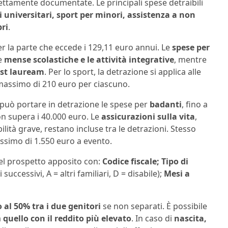
ettamente documentate. Le principali spese detraibili
i universitari, sport per minori, assistenza a non
bri
.
er la parte che eccede i 129,11 euro annui. Le
spese per
le
mense scolastiche e le attività integrative
, mentre
ost lauream
. Per lo sport, la detrazione si applica alle
 massimo di 210 euro per ciascuno.
può portare in detrazione le spese per
badanti
, fino a
on supera i 40.000 euro. Le
assicurazioni sulla vita
,
bilità grave, restano incluse tra le detrazioni. Stesso
assimo di 1.550 euro a evento.
nel prospetto apposito con:
Codice fiscale;
Tipo di
 successivi, A = altri familiari, D = disabile);
Mesi a
 al 50% tra i due genitori
se non separati. È possibile
a
quello con il reddito più elevato
. In caso di
nascita,