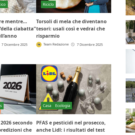
tico
Riciclo
re mentre…
Torsoli di mela che diventano
“della ciabatta”
tesori: usali così e vedrai che
ell’anno
risparmio
Team Redazione
7 Dicembre 2025
7 Dicembre 2025
s
Casa
Ecologia
il 2026 secondo
PFAS e pesticidi nel prosecco,
redizioni che
anche Lidl: i risultati del test