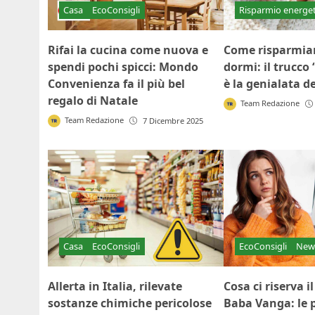
Casa
EcoConsigli
Risparmio energe
Rifai la cucina come nuova e
Come risparmia
spendi pochi spicci: Mondo
dormi: il trucco 
Convenienza fa il più bel
è la genialata d
regalo di Natale
Team Redazione
Team Redazione
7 Dicembre 2025
Casa
EcoConsigli
EcoConsigli
New
Allerta in Italia, rilevate
Cosa ci riserva 
sostanze chimiche pericolose
Baba Vanga: le p