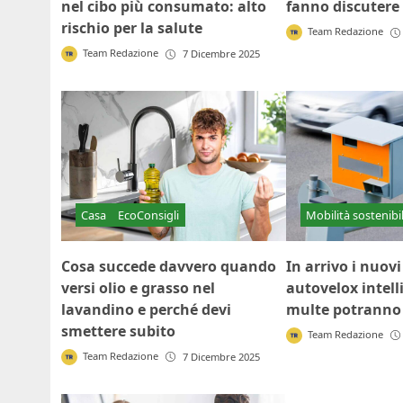
nel cibo più consumato: alto
fanno discutere
rischio per la salute
Team Redazione
Team Redazione
7 Dicembre 2025
Casa
EcoConsigli
Mobilità sostenibi
Cosa succede davvero quando
In arrivo i nuov
versi olio e grasso nel
autovelox intell
lavandino e perché devi
multe potranno 
smettere subito
Team Redazione
Team Redazione
7 Dicembre 2025