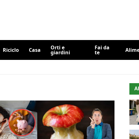
Orti e
Fai da
Riciclo
Casa
Alim
giardini
te
A