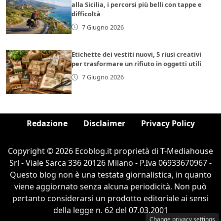
alla Sicilia, i percorsi più belli con tappe e
difficoltà
7 Giugno 2026
Etichette dei vestiti nuovi, 5 riusi creativi
per trasformare un rifiuto in oggetti utili
7 Giugno 2026
Redazione
Disclaimer
Privacy Policy
Copyright © 2026 Ecoblog.it proprietà di T-Mediahouse
Srl - Viale Sarca 336 20126 Milano - P.Iva 06933670967 -
Questo blog non è una testata giornalistica, in quanto
viene aggiornato senza alcuna periodicità. Non può
pertanto considerarsi un prodotto editoriale ai sensi
della legge n. 62 del 07.03.2001
Change privacy settings