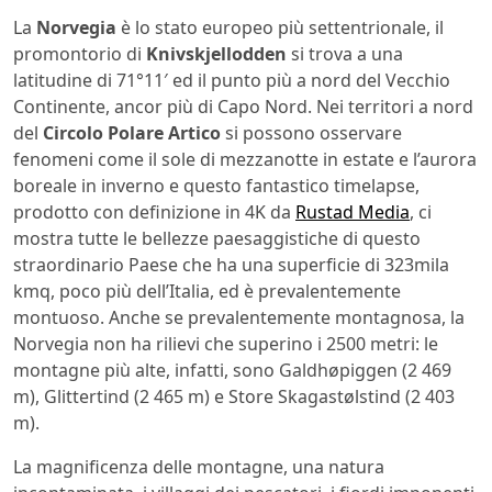
La
Norvegia
è lo stato europeo più settentrionale, il
promontorio di
Knivskjellodden
si trova a una
latitudine di 71°11′ ed il punto più a nord del Vecchio
Continente, ancor più di Capo Nord. Nei territori a nord
del
Circolo Polare Artico
si possono osservare
fenomeni come il sole di mezzanotte in estate e l’aurora
boreale in inverno e questo fantastico timelapse,
prodotto con definizione in 4K da
Rustad Media
, ci
mostra tutte le bellezze paesaggistiche di questo
straordinario Paese che ha una superficie di 323mila
kmq, poco più dell’Italia, ed è prevalentemente
montuoso. Anche se prevalentemente montagnosa, la
Norvegia non ha rilievi che superino i 2500 metri: le
montagne più alte, infatti, sono Galdhøpiggen (2 469
m), Glittertind (2 465 m) e Store Skagastølstind (2 403
m).
La magnificenza delle montagne, una natura