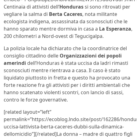
Centinaia di attivisti dell’
Honduras
si sono ritrovati per
vegliare la salma di
Berta Caceres
, nota militante
ecologista indigena, assassinata da sconosciuti che le
hanno sparato mentre dormiva in casa a
La Esperanza
,
200 chilometri a Nord-ovest di Tegucigalpa.
La polizia locale ha dichiarato che la coordinatrice del
consiglio cittadino delle
Organizzazioni dei popoli
amerindi
dell’Honduras è stata uccisa da ladri rimasti
sconosciuti mentre rientrava a casa. Il caso è stato
liquidato piuttosto in fretta e questo ha provocato una
forte reazione fra gli attivisti per i diritti ambientali che
hanno scatenato violenti scontri, con lancio di sassi,
contro le forze governative.
[related layout=”left”
permalink=”https://ecoblog.lndo.site/post/162286/hondu
uccisa-lattivista-berta-caceres-dubbi-sulla-dinamica-
dellomicidio”][/related]La donna – madre di quattro figli