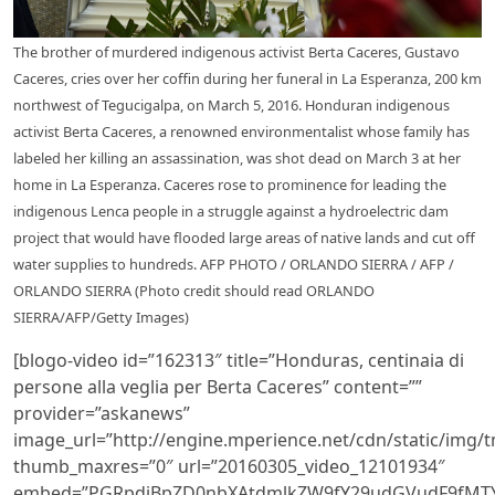
The brother of murdered indigenous activist Berta Caceres, Gustavo
Caceres, cries over her coffin during her funeral in La Esperanza, 200 km
northwest of Tegucigalpa, on March 5, 2016. Honduran indigenous
activist Berta Caceres, a renowned environmentalist whose family has
labeled her killing an assassination, was shot dead on March 3 at her
home in La Esperanza. Caceres rose to prominence for leading the
indigenous Lenca people in a struggle against a hydroelectric dam
project that would have flooded large areas of native lands and cut off
water supplies to hundreds. AFP PHOTO / ORLANDO SIERRA / AFP /
ORLANDO SIERRA (Photo credit should read ORLANDO
SIERRA/AFP/Getty Images)
[blogo-video id=”162313″ title=”Honduras, centinaia di
persone alla veglia per Berta Caceres” content=””
provider=”askanews”
image_url=”http://engine.mperience.net/cdn/static/img
thumb_maxres=”0″ url=”20160305_video_12101934″
embed=”PGRpdiBpZD0nbXAtdmlkZW9fY29udGVudF9fMTY