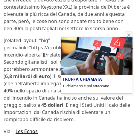
contestatissimo Keystone XXL) la provincia dell’Alberta è
divenuta la più ricca del Canada, da due anni a questa
parte, però, le cose non sono andate molto bene con
ben 30mila posti tagliati nel settore lo scorso anno.
[related layout=”big”
permalink=”https://ecoblog.lndo.site/post/163455/canad
incendio-alberta”][/related]
Secondo gli analisti i soli costi di assicurazione
potrebbero ammontare a 10 miliardi di dollari canadesi
(
6,8 miliardi di euro
). Il settore petrolifero canadese
TRUFFA CHIAMATA
(che nell’Alberta impiega una persona su 10) ha perso il
Ti chiamano e poi attaccano
40% nello spazio di una settimana. L’effetto farfalla
dell’incendio in Canada ha inciso anche sul valore del
greggio, salito a
45 dollari
. E negli Stati Uniti il calo delle
importazioni dal Canada rischia di diventare un
rompicapo difficile da risolvere.
Via |
Les Echos