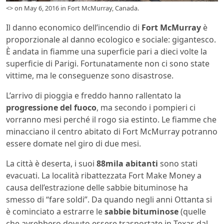
<> on May 6, 2016 in Fort McMurray, Canada.
Il danno economico dell’incendio di
Fort McMurray
è
proporzionale al danno ecologico e sociale: gigantesco.
È andata in fiamme una superficie pari a dieci volte la
superficie di Parigi. Fortunatamente non ci sono state
vittime, ma le conseguenze sono disastrose.
L’arrivo di pioggia e freddo hanno rallentato la
progressione del fuoco
, ma secondo i pompieri ci
vorranno mesi perché il rogo sia estinto. Le fiamme che
minacciano il centro abitato di Fort McMurray potranno
essere domate nel giro di due mesi.
La città è deserta, i suoi
88mila abitanti
sono stati
evacuati. La località ribattezzata Fort Make Money a
causa dell’estrazione delle sabbie bituminose ha
smesso di “fare soldi”. Da quando negli anni Ottanta si
è cominciato a estrarre le
sabbie bituminose
(quelle
che avrebbero dovuto essere trasportate in Texas dal