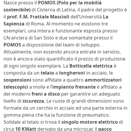
Nasce presso il
POMOS (Polo per la mobilià
sostenibile)
di Cisterna di Latina, il padre del progetto è
il
prof. F.M. Frattale Mascioli
dell’Università
La
Sapienza
di Roma. Al momento ne esistono tre
esemplari, una intera e funzionante esposta presso
L’Aranciera di San Sisto e due somantate presso il
POMOS
a disposizione del team di sviluppo.
Attualmente, non essendo ancora entrate in servizio,
non è ancora stato quantificato il prezzo di produzione
di ogni singolo esemplare. La
Botticella elettrica
è
composta da un
telaio
a
longheroni
in acciaio, le
sospensioni
sono affidate a quattro
ammortizzatori
telescopici
a molla e l’
impianto frenante
è affidato a
dei moderni
freni a disco
per garantire un adeguato
livello di
sicurezza
. Le ruote di grandi dimensioni sono
formate da un cerchio in acciaio ed una parte esterna in
gomma piena che ha la funzione di pneumatico.
Solidale al telaio si trova il
singolo motore elettrico
di
circa
10 KWatt
derivato da una microcar, il
pacco