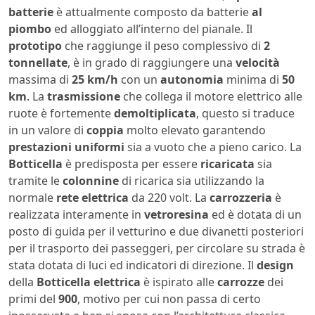
batterie
è attualmente composto da batterie
al
piombo
ed alloggiato all’interno del pianale. Il
prototipo
che raggiunge il peso complessivo di
2
tonnellate
, è in grado di raggiungere una
velocità
massima di
25 km/h
con un
autonomia
minima di
50
km
. La
trasmissione
che collega il motore elettrico alle
ruote è fortemente
demoltiplicata
, questo si traduce
in un valore di
coppia
molto elevato garantendo
prestazioni uniformi
sia a vuoto che a pieno carico. La
Botticella
è predisposta per essere
ricaricata
sia
tramite le
colonnine
di ricarica sia utilizzando la
normale
rete elettrica
da 220 volt. La
carrozzeria
è
realizzata interamente in
vetroresina
ed è dotata di un
posto di guida per il vetturino e due divanetti posteriori
per il trasporto dei passeggeri, per circolare su strada è
stata dotata di luci ed indicatori di direzione. Il
design
della
Botticella elettrica
è ispirato alle
carrozze
dei
primi del
900
, motivo per cui non passa di certo