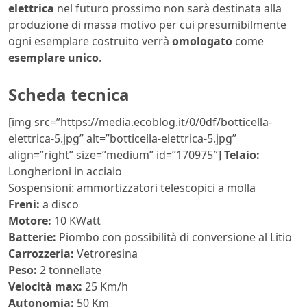
elettrica
nel futuro prossimo non sarà destinata alla
produzione di massa motivo per cui presumibilmente
ogni esemplare costruito verrà
omologato
come
esemplare unico
.
Scheda tecnica
[img src=”https://media.ecoblog.it/0/0df/botticella-
elettrica-5.jpg” alt=”botticella-elettrica-5.jpg”
align=”right” size=”medium” id=”170975″]
Telaio:
Longherioni in acciaio
Sospensioni: ammortizzatori telescopici a molla
Freni:
a disco
Motore:
10 KWatt
Batterie:
Piombo con possibilità di conversione al Litio
Carrozzeria:
Vetroresina
Peso:
2 tonnellate
Velocità max:
25 Km/h
Autonomia:
50 Km