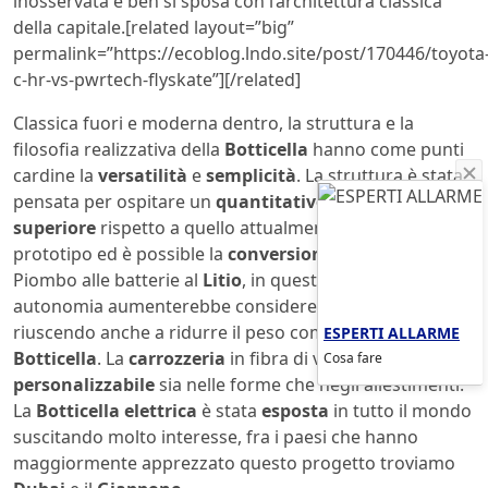
inosservata e ben si sposa con l’architettura classica
della capitale.[related layout=”big”
permalink=”https://ecoblog.lndo.site/post/170446/toyota
c-hr-vs-pwrtech-flyskate”][/related]
Classica fuori e moderna dentro, la struttura e la
filosofia realizzativa della
Botticella
hanno come punti
cardine la
versatilità
e
semplicità
. La struttura è stata
pensata per ospitare un
quantitativo
di
batterie
superiore
rispetto a quello attualmente installato sul
prototipo ed è possible la
conversione
dalle batterie al
Piombo alle batterie al
Litio
, in questo modo il range di
autonomia aumenterebbe considerevolmente
riuscendo anche a ridurre il peso complessivo della
ESPERTI ALLARME
Botticella
. La
carrozzeria
in fibra di vetro è facilmente
Cosa fare
personalizzabile
sia nelle forme che negli allestimenti.
La
Botticella elettrica
è stata
esposta
in tutto il mondo
suscitando molto interesse, fra i paesi che hanno
maggiormente apprezzato questo progetto troviamo