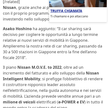
[/related]
Nissan
, grazie anche ai promettenti risultati ottenuti
TRUFFA CHIAMATA
con il proprio programma
e-share mobi
, sta
Ti chiamano e poi attaccano
investendo nello sviluppo del settore
car sharing
.
Asako Hoshino
ha aggiunto: “Il car sharing sarà
decisivo per cogliere le opportunità a lungo termine
relative ai nuovi servizi di mobilità in Giappone.
Amplieremo la nostra rete di car sharing, passando da
30 a 500 stazioni in Giappone entro la fine dell’anno
fiscale 2018”.
Il piano
Nissan M.O.V.E. to 2022
, oltre ad un
incremento del fatturato e allo sviluppo della
Nissan
Intelligent Mobility
, si prefigge l’obbiettivo di rendere
il costruttore nipponico leader assoluto
nell’elettrificazione, nella guida autonoma e nei servizi
di mobilità. L’azienda prevede vendite annue pari a un
milione di veicoli
elettrificati (
e-POWER e EV
) in tutto il
mondo entro la scadenza del piano.