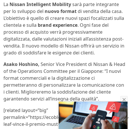
La
Nissan Intelligent Mobility
sarà parte integrante
per lo sviluppo del
nuovo format
di vendita della casa.
L’obiettivo è quello di creare nuovi spazi focalizzati sulla
clientela e sulla
brand experience
. Ogni fase del
processo di acquisto verrà progressivamente
digitalizzata, dalle valutazioni iniziali all’assistenza post-
vendita. Il nuovo modello di Nissan offrirà un servizio in
grado di soddisfare le esigenze dei clienti.
Asako Hoshino,
Senior Vice President di Nissan & Head
of the Operations Committee per il Giappone: “I nuovi
format commerciali e la digitalizzazione ci
permetteranno di personalizzare la comunicazione con
i clienti. Miglioreremo la soddisfazione del cliente
garantendo servizi all’insegna della qualità”.
[related layout=”big”
permalink=”https://ecoblog.lndo.site/post/174338/nissan
leaf-vince-il-premio-must-test-drive-di-autotrader”]