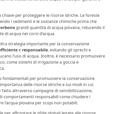
a chiave per proteggere le risorse idriche. Le foreste
nendo i sedimenti e le sostanze chimiche prima che
sorbono
grandi quantità di acqua piovana, riducendo il
te di acqua nei corsi d’acqua.
’altra strategia importante per la conservazione
efficiente
e
responsabile
, evitando gli sprechi e
ucano l’uso di acqua. Inoltre, è necessario promuovere
ico, come sistemi di irrigazione a goccia e
ca.
 fondamentali per promuovere la conservazione
importanza delle risorse idriche e sui modi in cui
 fatto attraverso campagne di sensibilizzazione,
di comportamenti responsabili come chiudere i
ere l’acqua piovana per scopi non potabili.
e per affrontare le sfide globali legate alle risorse