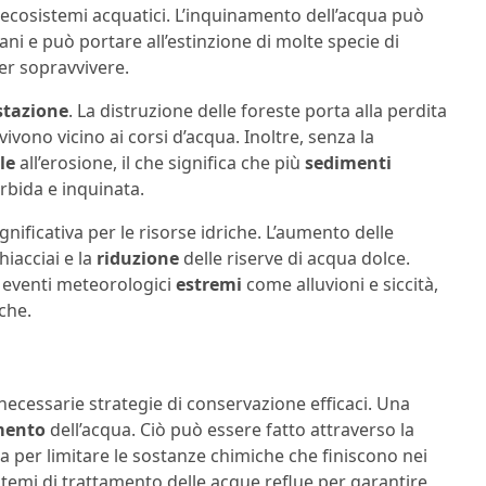
 ecosistemi acquatici. L’inquinamento dell’acqua può
ani e può portare all’estinzione di molte specie di
er sopravvivere.
stazione
. La distruzione delle foreste porta alla perdita
vivono vicino ai corsi d’acqua. Inoltre, senza la
le
all’erosione, il che significa che più
sedimenti
orbida e inquinata.
nificativa per le risorse idriche. L’aumento delle
hiacciai e la
riduzione
delle riserve di acqua dolce.
a eventi meteorologici
estremi
come alluvioni e siccità,
che.
ecessarie strategie di conservazione efficaci. Una
amento
dell’acqua. Ciò può essere fatto attraverso la
ura per limitare le sostanze chimiche che finiscono nei
stemi di trattamento delle acque reflue per garantire