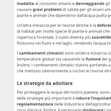
inadatta
al consumo umano e
danneggiando
gli
causare
gravi problemi
di salute per gli esseri um
piante e animali che dipendono dall’acqua pulita p
Un’altra minaccia per le risorse idriche è la
defore
di habitat per molte specie di piante e animali che 
copertura forestale, il suolo diventa più
suscettibi
finiscono nei fiumi e nei laghi, rendendo l’acqua t
I
cambiamenti climatici
sono un’altra minaccia sig
temperature globali sta causando la
fusione
dei g
Inoltre, i cambiamenti climatici stanno portando 
che mettono ulteriormente a rischio le risorse idri
Le strategie da adottare
Per proteggere le acque del nostro pianeta, sono n
delle strategie più importanti è
ridurre l’inquin
regolamentazione
delle industrie e dell’agricolt
corsi d’acqua. Inoltre, è necessario
migliorare
i si