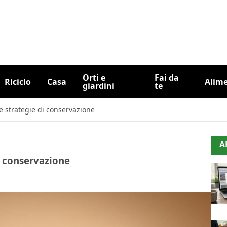
Orti e
Fai da
Riciclo
Casa
Alim
giardini
te
e strategie di conservazione
A
i conservazione