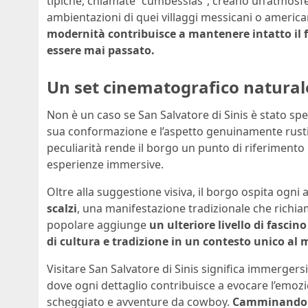
tipiche, chiamate “cumbessias”, creano un’atmosfe
ambientazioni di quei villaggi messicani o american
modernità contribuisce a mantenere intatto il 
essere mai passato.
Un set cinematografico natural
Non è un caso se San Salvatore di Sinis è stato s
sua conformazione e l’aspetto genuinamente rustic
peculiarità rende il borgo un punto di riferimento 
esperienze immersive.
Oltre alla suggestione visiva, il borgo ospita ogni
scalzi
, una manifestazione tradizionale che richiama
popolare aggiunge
un ulteriore livello di fasci
di cultura e tradizione in un contesto unico al
Visitare San Salvatore di Sinis significa immergersi
dove ogni dettaglio contribuisce a evocare l’emozi
scheggiato e avventure da cowboy.
Camminando pe