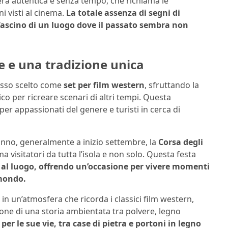
ra autentica e senza tempo, che richiama le
i visti al cinema.
La totale assenza di segni di
fascino di un luogo dove il passato sembra non
e e una tradizione unica
pesso scelto come
set per film western
, sfruttando la
o per ricreare scenari di altri tempi. Questa
per appassionati del genere e turisti in cerca di
 anno, generalmente a inizio settembre, la
Corsa degli
 visitatori da tutta l’isola e non solo. Questa festa
no al luogo, offrendo un’occasione per vivere momenti
 mondo.
 in un’atmosfera che ricorda i classici film western,
one di una storia ambientata tra polvere, legno
r le sue vie, tra case di pietra e portoni in legno