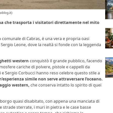
oblog.it)
ma che trasporta i visitatori direttamente nel mito
io comunale di Cabras, è una vera e propria oasi
Sergio Leone, dove la realtà si fonde con la leggenda
ghetti western
conquistò il grande pubblico, facendo
mosfere cariche di polvere, pistole e cappelli da
 e Sergio Corbucci hanno reso celebre questo stile a
n’esperienza simile non serve attraversare l’oceano.
laggio western,
che conserva intatto lo spirito di quei
o borgo quasi disabitato, con appena una manciata di
ue strade sterrate, i muri in pietra e le case basse