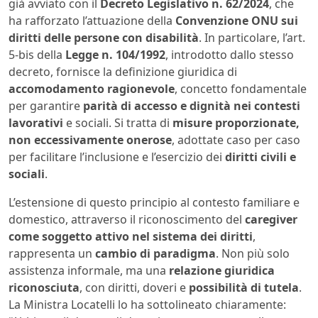
già avviato con il
Decreto Legislativo n. 62/2024
, che
ha rafforzato l’attuazione della
Convenzione ONU sui
diritti delle persone con disabilità
. In particolare, l’art.
5-bis della
Legge n. 104/1992
, introdotto dallo stesso
decreto, fornisce la definizione giuridica di
accomodamento ragionevole
, concetto fondamentale
per garantire
parità di accesso e dignità nei contesti
lavorativi
e sociali. Si tratta di
misure proporzionate,
non eccessivamente onerose
, adottate caso per caso
per facilitare l’inclusione e l’esercizio dei
diritti civili e
sociali
.
L’estensione di questo principio al contesto familiare e
domestico, attraverso il riconoscimento del
caregiver
come soggetto attivo nel sistema dei diritti
,
rappresenta un
cambio di paradigma
. Non più solo
assistenza informale, ma una
relazione giuridica
riconosciuta
, con diritti, doveri e
possibilità di tutela
.
La Ministra Locatelli lo ha sottolineato chiaramente: