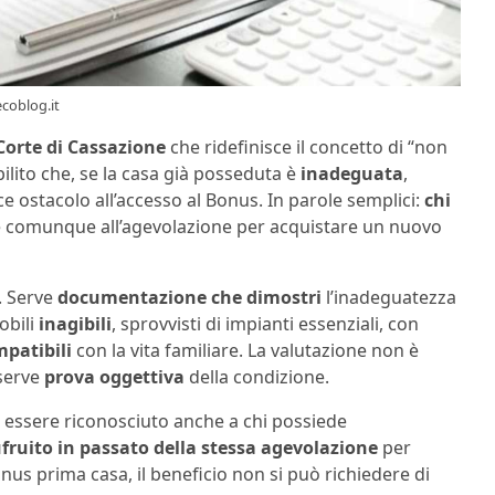
coblog.it
Corte di Cassazione
che ridefinisce il concetto di “non
bilito che, se la casa già posseduta è
inadeguata
,
ce ostacolo all’accesso al Bonus. In parole semplici:
chi
e comunque all’agevolazione per acquistare un nuovo
. Serve
documentazione che dimostri
l’inadeguatezza
obili
inagibili
, sprovvisti di impianti essenziali, con
patibili
con la vita familiare. La valutazione non è
 serve
prova oggettiva
della condizione.
 essere riconosciuto anche a chi possiede
ruito in passato della stessa agevolazione
per
onus prima casa, il beneficio non si può richiedere di