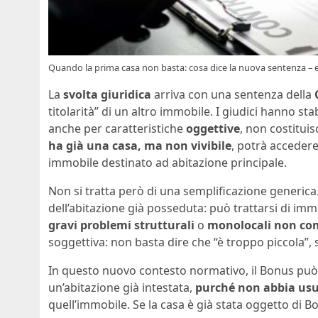
Quando la prima casa non basta: cosa dice la nuova sentenza – e
La
svolta giuridica
arriva con una sentenza della
titolarità” di un altro immobile. I giudici hanno sta
anche per caratteristiche
oggettive
, non costituis
ha già una casa, ma non vivibile
, potrà acceder
immobile destinato ad abitazione principale.
Non si tratta però di una semplificazione generica
dell’abitazione già posseduta: può trattarsi di imm
gravi problemi strutturali
o
monolocali non com
soggettiva: non basta dire che “è troppo piccola”,
In questo nuovo contesto normativo, il Bonus può
un’abitazione già intestata,
purché non abbia usuf
quell’immobile. Se la casa è già stata oggetto di B