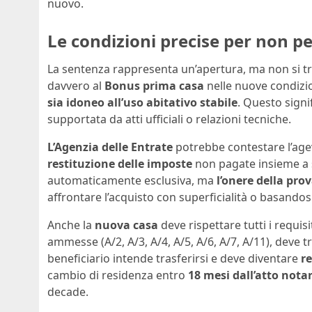
nuovo.
Le condizioni precise per non per
La sentenza rappresenta un’apertura, ma non si tr
davvero al
Bonus prima casa
nelle nuove condizi
sia idoneo all’uso abitativo stabile
. Questo signi
supportata da atti ufficiali o relazioni tecniche.
L’Agenzia delle Entrate
potrebbe contestare l’agev
restituzione delle imposte
non pagate insieme a s
automaticamente esclusiva, ma
l’onere della pro
affrontare l’acquisto con superficialità o basandos
Anche la
nuova casa
deve rispettare tutti i requisi
ammesse (A/2, A/3, A/4, A/5, A/6, A/7, A/11), deve t
beneficiario intende trasferirsi e deve diventare
r
cambio di residenza entro
18 mesi dall’atto notar
decade.