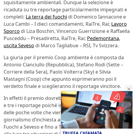
squisitamente ambientali. Dunque la selezione è
ricaduta su tre reportage particolarmente impegnati e
completi:
La terra dei fuochi
di Domenico Iannacone e
Luca Cambi – I dieci comandamenti, RaiTre, Rai;
Lavoro
Sporco
di Liza Boschin, Vincenzo Guerrizione e Raffaella
Pusceddu – Presadiretta, RaiTre, Rai;
Pedemontana,
uscita Seveso
di Marco Tagliabue – RSI, Tv Svizzera.
La giuria per il premio Coop ambiente è composta da
Antonio Cianciullo (Repubblica), Stefano Rodi (Sette –
Corriere della Sera), Paolo Volterra (Sky) e Silvia
Mastagni (Coop) che appunto esprimeranno poi il
verdetto finale e sceglieranno il reportage vincitore.
In effetti il premio dovrebbe essere dato ex equo a tutti
e tre i reportage poiché in Italia è probabilmente una
delle poche volte che viene riconosciuta l’esistenza del
giornalismo d’inchiesta ambientale. Dalla Terra dei
Fuochi a Seveso e fino a Taranto le tre inchieste portano
TRUFFA CHIAMATA
alla luce tre situazioni di inquinamento, contaminazione