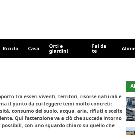
Orti e
Fai da
Riciclo
Casa
Alim
giardini
te
A
porto tra esseri viventi, territori, risorse naturali e
ma il punto da cui leggere temi molto concreti:
ità, consumo del suolo, acqua, aria, rifiuti e scelte
iente. Qui l’attenzione va a ciò che succede intorno
 possibili, con uno sguardo chiaro su quello che