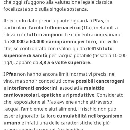
che oggi sfuggono alla valutazione legale classica,
focalizzata solo sulla singola sostanza.
Il secondo dato preoccupante riguarda i
Pfas
, in
particolare l’
acido trifluoroacetico
(Tfa), metabolita
rilevato in
tutti i campioni
. Le concentrazioni variano
da
38.000 a 60.000 nanogrammi per litro
, un livello
che, se confrontato con i valori guida dell’
Istituto
Superiore di Sanità
per l’acqua potabile (fissati a 10.000
ng/l), appare da
3,8 a 6 volte superiore
.
I
Pfas
non hanno ancora limiti normativi precisi nel
vino, ma sono riconosciuti come
possibili cancerogeni
e
interferenti endocrini
, associati a
malattie
cardiovascolari
,
epatiche
e
riproduttive
. Considerato
che l’esposizione ai Pfas avviene anche attraverso
l’acqua, l’ambiente e altri alimenti, il rischio non può
essere ignorato. La loro
cumulabilità nell’organismo
umano
è infatti una delle caratteristiche che più
preoccupano la comunità scientifica.