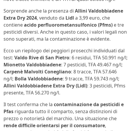
Sorprende anche la presenza di
Allini Valdobbiadene
Extra Dry 2024
, venduto da
Lidl
a 3,99 euro, che
contiene
acido perfluorometansulfonico (Pfms)
e tre
pesticidi diversi. Anche in questo caso, i valori legali non
sono superati, ma la contaminazione è evidente.
Ecco un riepilogo dei peggiori prosecchi individuati dal
test:
Valdo Rive di San Pietro
: 6 residui, TFA 50.991 ng/l;
Mionetto Valdobbiadene
: 7 pesticidi, TFA 49.467 ng/l;
Carpenè Malvolti Conegliano
: 8 tracce, TFA 57.646
ng/l;
Bolla Valdobbiadene
: 9 tracce, TFA 59.743 ng/l;
Allini Valdobbiadene Extra Dry (Lidl)
: 3 pesticidi, Pfms
presente, TFA 56.270 ng/l.
Il test conferma che la
contaminazione da pesticidi e
Pfas
riguarda tutto il comparto, senza distinzioni di
prezzo o notorietà del marchio. Una situazione che
rende difficile orientarsi per il consumatore
,