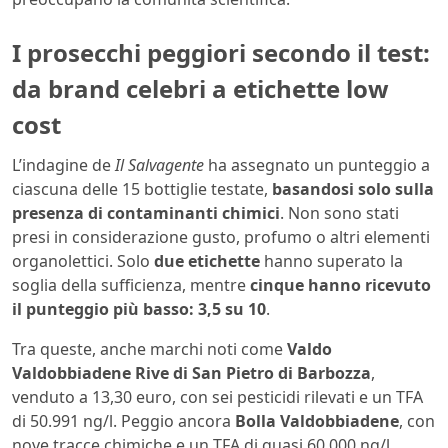
I prosecchi peggiori secondo il test:
da brand celebri a etichette low
cost
L’indagine de
Il Salvagente
ha assegnato un punteggio a
ciascuna delle 15 bottiglie testate,
basandosi solo sulla
presenza di contaminanti chimici
. Non sono stati
presi in considerazione gusto, profumo o altri elementi
organolettici. Solo
due etichette
hanno superato la
soglia della sufficienza, mentre
cinque hanno ricevuto
il punteggio più basso: 3,5 su 10
.
Tra queste, anche marchi noti come
Valdo
Valdobbiadene Rive di San Pietro di Barbozza
,
venduto a 13,30 euro, con sei pesticidi rilevati e un TFA
di 50.991 ng/l. Peggio ancora
Bolla Valdobbiadene
, con
nove tracce chimiche e un TFA di quasi 60.000 ng/l.