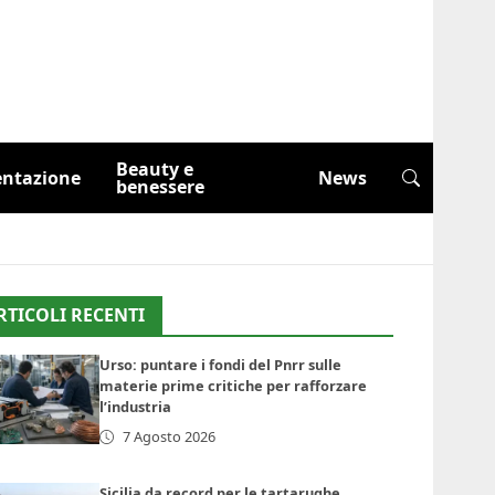
Beauty e
entazione
News
benessere
RTICOLI RECENTI
Urso: puntare i fondi del Pnrr sulle
materie prime critiche per rafforzare
l’industria
7 Agosto 2026
Sicilia da record per le tartarughe