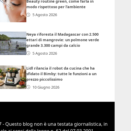
Beauty routine green, come farla in
modo rispettoso per l’ambiente
5 Agosto 2026
Neya riforesta il Madagascar con 2.500
ettari di mangrovie: un polmone verde
grande 3.300 campi da calcio
5 Agosto 2026
Lidl rilancia il robot da cucina che ha
sfidato il Bimby: tutte le funzioni a un
prezzo piccolissimo
10 Giugno 2026
 - Questo blog non è una testata giornalistica, in
e ai sensi della legge n. 62 del 07.03.2001