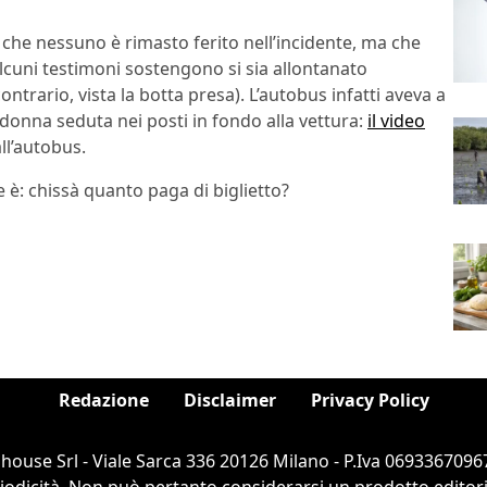
o che nessuno è rimasto ferito nell’incidente, ma che
alcuni testimoni sostengono si sia allontanato
contrario, vista la botta presa). L’autobus infatti aveva a
 donna seduta nei posti in fondo alla vettura:
il video
ll’autobus.
è: chissà quanto paga di biglietto?
Redazione
Disclaimer
Privacy Policy
ouse Srl - Viale Sarca 336 20126 Milano - P.Iva 06933670967
dicità. Non può pertanto considerarsi un prodotto editorial