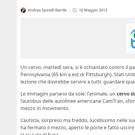
Andrea Spinelli Barrile
-
16 Maggio 2013
Un cervo, martedì sera, si è schiantato contro il 
Pennsylvania (65 km a est di Pittsburgh), Stati Uni
lezione che dovrebbe servire a tutti: guardare quan
Le immagini parlano da sole: l’animale, un
cervo d
l’autobus delle autolinee americane CamTran, sfo
mezzo in movimento.
L’autista, sorpreso ma freddo, lucidissimo nelle su
ha fermato il mezzo, aperto le porte e fatto uscire 
la sua via di fuga.