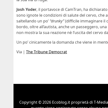
Josh Yoder
, il portavoce di CamTran, ha dichiarat
sono ignote le condizioni di salute del cervo, che 
saltellando un po’
“drunky”
(difficile immaginare il 
bordo, oltre all’autista, anche un passeggero, una
non mostra la sua reazione nè l’uscita del cervo da
Un po’ cinicamente la domanda che viene in mente 
Via |
The Tribune Democrat
Copyright © 2026 Ecoblog.it proprietà di T-Mediah
quanto viene aggiornato senza alcuna perio