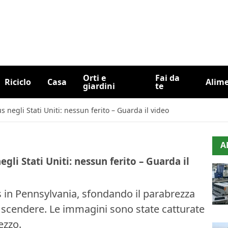
Orti e
Fai da
Riciclo
Casa
Alim
giardini
te
 negli Stati Uniti: nessun ferito – Guarda il video
A
gli Stati Uniti: nessun ferito – Guarda il
 in Pennsylvania, sfondando il parabrezza
lo scendere. Le immagini sono state catturate
ezzo.