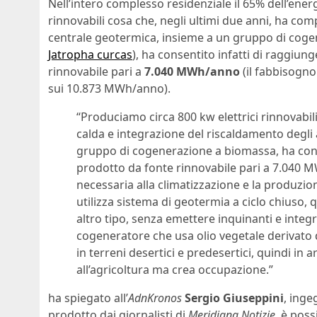
Nell’intero complesso residenziale il 65% dell’ener
rinnovabili cosa che, negli ultimi due anni, ha com
centrale geotermica, insieme a un gruppo di cogen
Jatropha curcas
), ha consentito infatti di raggiu
rinnovabile pari a
7.040 MWh/anno
(il fabbisogno
sui 10.873 MWh/anno).
“Produciamo circa 800 kw elettrici rinnovabil
calda e integrazione del riscaldamento degli 
gruppo di cogenerazione a biomassa, ha cons
prodotto da fonte rinnovabile pari a 7.040 M
necessaria alla climatizzazione e la produzion
utilizza sistema di geotermia a ciclo chiuso, q
altro tipo, senza emettere inquinanti e integ
cogeneratore che usa olio vegetale derivato 
in terreni desertici e predesertici, quindi in a
all’agricoltura ma crea occupazione.”
ha spiegato all’
AdnKronos
Sergio Giuseppini
, inge
prodotto dai giornalisti di
Meridiana Notizie
, è poss