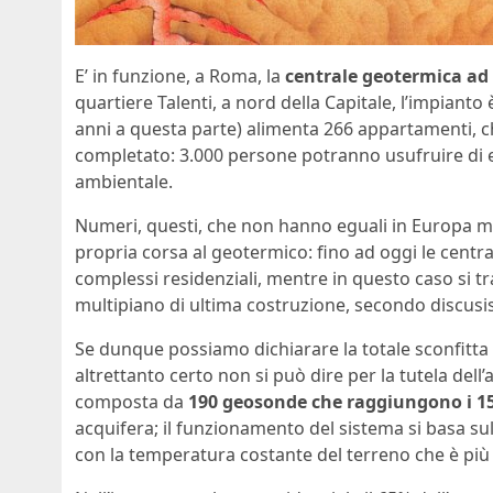
E’ in funzione, a Roma, la
centrale geotermica ad 
quartiere Talenti, a nord della Capitale, l’impian
anni a questa parte) alimenta 266 appartamenti, 
completato: 3.000 persone potranno usufruire di e
ambientale.
Numeri, questi, che non hanno eguali in Europa ma 
propria corsa al geotermico: fino ad oggi le centr
complessi residenziali, mentre in questo caso si 
multipiano di ultima costruzione, secondo discusi
Se dunque possiamo dichiarare la totale sconfitta 
altrettanto certo non si può dire per la tutela dell’a
composta da
190 geosonde che raggiungono i 15
acquifera; il funzionamento del sistema si basa s
con la temperatura costante del terreno che è più f