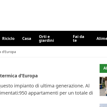
Orti e
Fai da
Riciclo
Casa
Alim
giardini
te
a d’Europa
A
otermica d’Europa
questo impianto di ultima generazione. Al
alimentati:950 appartamenti per un totale di