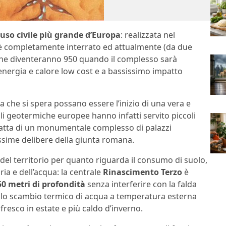
uso civile più grande d’Europa
: realizzata nel
to è completamente interrato ed attualmente (da due
che diventeranno 950 quando il complesso sarà
nergia e calore low cost e a bassissimo impatto
che si spera possano essere l’inizio di una vera e
ali geotermiche europee hanno infatti servito piccoli
tratta di un monumentale complesso di palazzi
ssime delibere della giunta romana.
del territorio per quanto riguarda il consumo di suolo,
ria e dell’acqua: la centrale
Rinascimento Terzo
è
0 metri di profondità
senza interferire con la falda
ullo scambio termico di acqua a temperatura esterna
resco in estate e più caldo d’inverno.