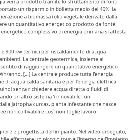
gia verrà prodotto tramite lo sfruttamento di fonti
portato un risparmio in bolletta medio del 40%: la
erazione a biomassa (olio vegetale derivato dalla
ngere un quantitativo energetico prodotto da fonte
 energetico complessivo di energia primaria si attesta
i e 900 kw termici per riscaldamento di acqua
ambienti. La centrale geotermica, insieme al
entito di raggiungere un quantitativo energetico
Wh/anno. […] La centrale produce tutta l’energia
e di acqua calda sanitaria e per l’energia elettrica
uindi senza richiedere acqua diretta o fluidi di
rando un altro sistema ‘rinnovabile’, un
dalla Jatropha curcas, pianta infestante che nasce
ree non coltivabili e così non toglie lavoro
gnere e progettista dell’impianto. Nel video di seguito,
ibile effettuare un piccolo tour all’interno dell’impianto.