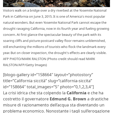
Visitors walk on a bridge over a dry riverbed at the Yosemite National
Park in California on June 3, 2015. It is one of America's most popular
natural wonders. But even Yosemite National Park cannot escape the
drought ravaging California, now in its fourth year and fueling growing
concern. At first glance the spectacular beauty of the park with its
soaring cliffs and picture-postcard valley floor remains unblemished,
still enchanting the millions of tourists who flock the landmark every
year. But on closer inspection, the drought's effects are clearly visible.
AFP PHOTO/MARK RALSTON (Photo credit should read MARK
RALSTON/AFP/Getty Images)
[blogo-gallery id=”158664″ layout=”photostory”
title=”California siccità” slug=”california-siccita”
id=”158664″ total_images=”5″ photo=”0,1,2,3,4″]
La crisi idrica che sta colpendo la
California
e che ha
costretto il governatore
Edmund G. Brown
a drastiche
misure di razionamento dell’acqua sta diventando un
problema economico. Nonostante i tagli sull’erogazione