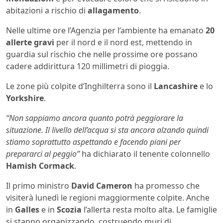
abitazioni a rischio di
allagamento
.
Nelle ultime ore l’Agenzia per l’ambiente ha emanato
20
allerte gravi
per il nord e il nord est, mettendo in
guardia sul rischio che nelle prossime ore possano
cadere addirittura 120 millimetri di pioggia.
Le zone più colpite d’Inghilterra sono il
Lancashire
e lo
Yorkshire
.
“Non sappiamo ancora quanto potrà peggiorare la
situazione. Il livello dell’acqua si sta ancora alzando quindi
stiamo soprattutto aspettando e facendo piani per
prepararci al peggio”
ha dichiarato il tenente colonnello
Hamish Cormack
.
Il primo ministro
David Cameron
ha promesso che
visiterà lunedì le regioni maggiormente colpite. Anche
in
Galles
e in
Scozia
l’allerta resta molto alta. Le famiglie
si stanno organizzando, costruendo muri di