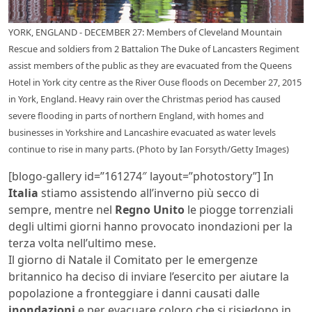
YORK, ENGLAND - DECEMBER 27: Members of Cleveland Mountain
Rescue and soldiers from 2 Battalion The Duke of Lancasters Regiment
assist members of the public as they are evacuated from the Queens
Hotel in York city centre as the River Ouse floods on December 27, 2015
in York, England. Heavy rain over the Christmas period has caused
severe flooding in parts of northern England, with homes and
businesses in Yorkshire and Lancashire evacuated as water levels
continue to rise in many parts. (Photo by Ian Forsyth/Getty Images)
[blogo-gallery id=”161274″ layout=”photostory”] In
Italia
stiamo assistendo all’inverno più secco di
sempre, mentre nel
Regno Unito
le piogge torrenziali
degli ultimi giorni hanno provocato inondazioni per la
terza volta nell’ultimo mese.
Il giorno di Natale il Comitato per le emergenze
britannico ha deciso di inviare l’esercito per aiutare la
popolazione a fronteggiare i danni causati dalle
inondazioni
e per evacuare coloro che si risiedono in