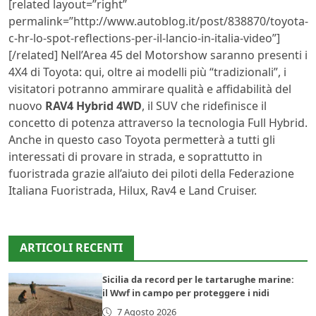
[related layout=”right”
permalink=”http://www.autoblog.it/post/838870/toyota-
c-hr-lo-spot-reflections-per-il-lancio-in-italia-video”]
[/related] Nell’Area 45 del Motorshow saranno presenti i
4X4 di Toyota: qui, oltre ai modelli più “tradizionali”, i
visitatori potranno ammirare qualità e affidabilità del
nuovo
RAV4 Hybrid 4WD
, il SUV che ridefinisce il
concetto di potenza attraverso la tecnologia Full Hybrid.
Anche in questo caso Toyota permetterà a tutti gli
interessati di provare in strada, e soprattutto in
fuoristrada grazie all’aiuto dei piloti della Federazione
Italiana Fuoristrada, Hilux, Rav4 e Land Cruiser.
ARTICOLI RECENTI
Sicilia da record per le tartarughe marine:
il Wwf in campo per proteggere i nidi
7 Agosto 2026