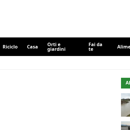
Orti e
Fai da
Riciclo
Casa
Alim
giardini
te
A