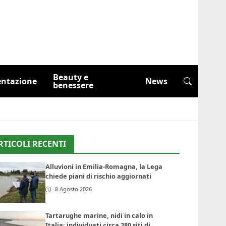
Beauty e
entazione
News
benessere
RTICOLI RECENTI
Alluvioni in Emilia-Romagna, la Lega
chiede piani di rischio aggiornati
8 Agosto 2026
Tartarughe marine, nidi in calo in
Italia: individuati circa 280 siti di