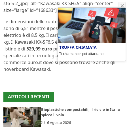
sf6-5-2_.jpg” alt=”Kawasaki KX-SF6.5″ align=”center”
size=”large” id=”168633″]
Le dimensioni delle ruote del
monopattino Kawasaki
sono di 6,5″ mentre il peso totale del monopattino
elettrico è di 8,5 kg. Il carico massimo ammesso è di 100
kg. Il Kawasaki KX-SF6.5 è in vendita a un
prezzo
di
TRUFFA CHIAMATA
listino è di
529,99 euro
presso i principali rivenditori
Ti chiamano e poi attaccano
specializzati in tecnologia, nei monomarca Puro e sull’e-
commerce puro.it dove si possono trovare anche gli
hoverboard Kawasaki
.
ARTICOLI RECENTI
Bioplastiche compostabili, il riciclo in Italia
spicca il volo
6 Agosto 2026