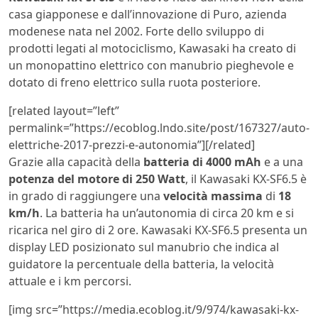
casa giapponese e dall’innovazione di Puro, azienda
modenese nata nel 2002. Forte dello sviluppo di
prodotti legati al motociclismo, Kawasaki ha creato di
un monopattino elettrico con manubrio pieghevole e
dotato di freno elettrico sulla ruota posteriore.
[related layout=”left”
permalink=”https://ecoblog.lndo.site/post/167327/auto-
elettriche-2017-prezzi-e-autonomia”][/related]
Grazie alla capacità della
batteria di 4000 mAh
e a una
potenza del motore di 250 Watt
, il Kawasaki KX-SF6.5 è
in grado di raggiungere una
velocità massima
di
18
km/h
. La batteria ha un’autonomia di circa 20 km e si
ricarica nel giro di 2 ore. Kawasaki KX-SF6.5 presenta un
display LED posizionato sul manubrio che indica al
guidatore la percentuale della batteria, la velocità
attuale e i km percorsi.
[img src=”https://media.ecoblog.it/9/974/kawasaki-kx-