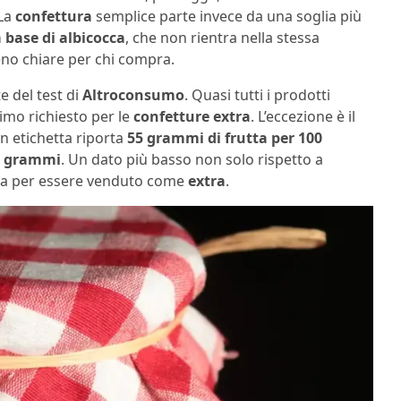
 La
confettura
semplice parte invece da una soglia più
 base di albicocca
, che non rientra nella stessa
eno chiare per chi compra.
e del test di
Altroconsumo
. Quasi tutti i prodotti
nimo richiesto per le
confetture extra
. L’eccezione è il
 in etichetta riporta
55 grammi di frutta per 100
1 grammi
. Un dato più basso non solo rispetto a
ima per essere venduto come
extra
.