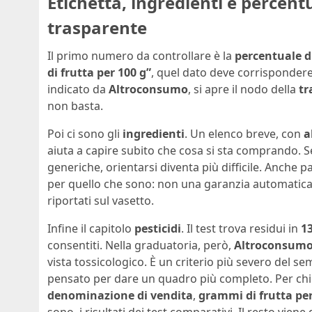
Etichetta, ingredienti e percentu
trasparente
Il primo numero da controllare è la
percentuale d
di frutta per 100 g”
, quel dato deve corrispondere
indicato da
Altroconsumo
, si apre il nodo della
tr
non basta.
Poi ci sono gli
ingredienti
. Un elenco breve, con
a
aiuta a capire subito che cosa si sta comprando. 
generiche, orientarsi diventa più difficile. Anche
per quello che sono: non una garanzia automatica d
riportati sul vasetto.
Infine il capitolo
pesticidi
. Il test trova residui in
13
consentiti. Nella graduatoria, però,
Altroconsum
vista tossicologico. È un criterio più severo del se
pensato per dare un quadro più completo. Per chi a
denominazione di vendita
,
grammi di frutta pe
sono, i risultati dei test comparativi. Il resto viene