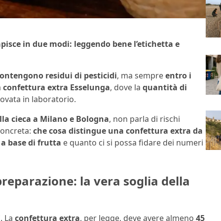
apisce in due modi: leggendo bene l’etichetta e
contengono residui di pesticidi
, ma sempre
entro i
a
confettura extra Esselunga
, dove la
quantità di
ovata in laboratorio.
lla cieca a Milano e Bologna
, non parla di rischi
concreta:
che cosa distingue una confettura extra da
a base di frutta
e quanto ci si possa fidare dei numeri
reparazione: la vera soglia della
ì. La
confettura extra
, per legge, deve avere almeno
45