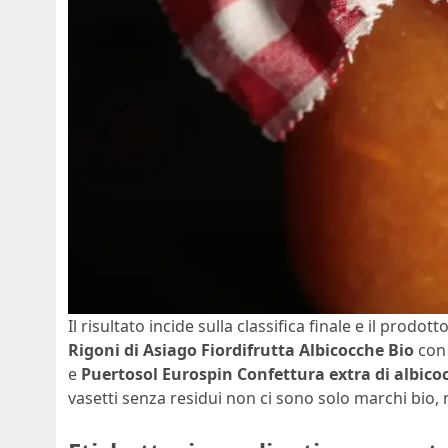
Il risultato incide sulla classifica finale e il prodot
Rigoni di Asiago Fiordifrutta Albicocche Bio
co
e
Puertosol Eurospin Confettura extra di albico
vasetti senza residui non ci sono solo marchi bio,