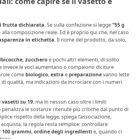
ali: come capire se il vasetto è
i frutta dichiarata
. Se sulla confezione si legge
“55 g
 alla composizione reale. Ed è proprio qui che, nel caso
asparenza in etichetta
. Il nome del prodotto, da solo,
lbicocche, zucchero
e pochi altri elementi, di solito
Se invece le voci aumentano o compaiono diciture
 parole come
biologico
,
extra
e
preparazione
vanno lette
i qualità, ma indicazioni da incrociare con i numeri
 vasetti su 19
, ma in nessun caso oltre i limiti
o
penalizza le sostanze ritenute più critiche dal punto di
mplice rispetto della legge, spiega l’associazione,
cquista, la regola resta semplice: controllare
r 100 grammi
,
ordine degli ingredienti
e, quando ci
 dopo.