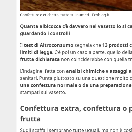
Confetture e etichetta, tutto sui numeri - Ecoblog.it
Quanta albicocca c’è davvero nel vasetto lo si c
guardando i controlli
Il
test di Altroconsumo
segnala che
13 prodotti 
limiti di legge
. C’è poi un caso a parte, quello dell
frutta dichiarata
non coinciderebbe con quella tr
L’indagine, fatta con
analisi chimiche
e
assaggi a
sanitari. Punta piuttosto su una questione molto 
una confettura normale o da una preparazione 
stampati sul vasetto.
Confettura extra, confettura o p
frutta
Sugli scaffali sembrano tutte uguali, ma non è cos