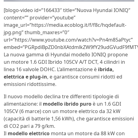
[blogo-video id=”166433″ title=”Nuova Hyundai IONIQ”
content=”” provider=”youtube”
image_url=”https://media.ecoblog.it/f/f8c/hqdefault-
jpg.png” thumb_maxres=”0″
url=”https://www.youtube.com/watch?v=Pn4m85aPtyc”
embed=”PGRpdiBpZD0nbXAtdmlkZW9fY29udGVudF9fMTY
La nuova gamma di Hyundai modello IONIQ propone
un motore 1.6 GDI Ibrido 105CV A/T DCT, 4 cilindri in
linea 16 valvole DOHC. L’alimentazione è
ibrida,
elettrica e plug-in
, e garantisce consumi ridotti ed
emissioni ridottissime.
Il nuovo modello declina tre differenti tipologie di
alimentazione: il
modello ibrido puro
è un 1.6 GDI
105CV (6 marce) con un motore elettrico da 32 kW
(capacità di batterie 1,56 kWh), che garantisce emissioni
di CO2 pari a 79 g/km.
Il
modello elettrico
monta un motore da 88 kW con