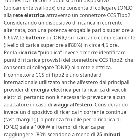
“domestica” occorre dotarsi di un dispositivo
(tipicamente wall-box) che consenta di collegare IONIQ
alla
rete elettrica
attraverso un connettore CCS Tipo2.
Considerando un dispositivo di ricarica in corrente
alternata, con una potenza erogabile pari o superiore a
6,6kW, le
batterie
di IONIQ si ricaricano completamente
(livello di carica superiore all’80%) in circa 4,5 ore.
Per la
ricarica
“pubblica” invece occorre identificare
punti di ricarica provvisti del connettore CCS Tipo2, che
consenta di collegare IONIQ alla rete elettrica.
Il connettore CCS di Tipo2 è uno standard
internazionale utilizzato anche all’estero dai principali
provider di
energia elettrica
per la ricarica di veicoli
elettrici, pertanto non è necessario prevedere alcun
adattatore in caso di
viaggi all’estero
. Considerando
invece un dispositivo di ricarica in corrente continua
(fast charging) la potenza fruibile per la ricarica di
IONIQ sale a 100kW e i tempi di ricarica per
raggiungere l’80% scendono a meno di
25 minuti
.