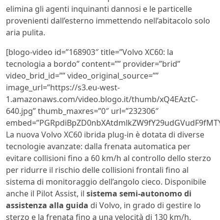
elimina gli agenti inquinanti dannosi e le particelle
provenienti dall’esterno immettendo nell’abitacolo solo
aria pulita.
[blogo-video id=”168903″ title=”Volvo XC60: la
tecnologia a bordo” content=”” provider=”brid”
video_brid_id=”” video_original_source=””
image_url=”https://s3.eu-west-
1.amazonaws.com/video.blogo.it/thumb/xQ4EAztC-
640.jpg” thumb_maxres=”0″ url=”232306″
embed=”PGRpdiBpZD0nbXAtdmlkZW9fY29udGVudF9fMTY
La nuova Volvo XC60 ibrida plug-in è dotata di diverse
tecnologie avanzate: dalla frenata automatica per
evitare collisioni fino a 60 km/h al controllo dello sterzo
per ridurre il rischio delle collisioni frontali fino al
sistema di monitoraggio dell’angolo cieco. Disponibile
anche il Pilot Assist, il
sistema semi-autonomo di
assistenza alla guida
di Volvo, in grado di gestire lo
sterzo e la frenata fino a una velocità di 130 km/h.