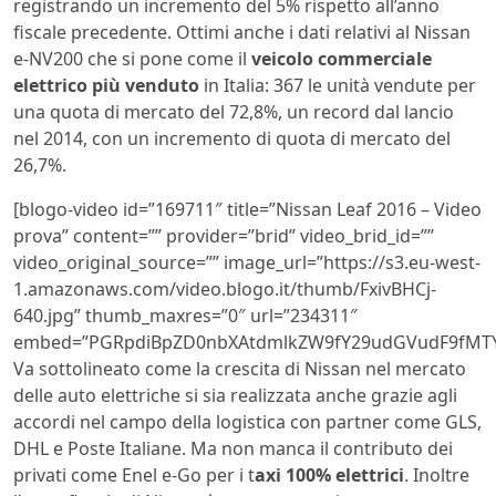
registrando un incremento del 5% rispetto all’anno
fiscale precedente. Ottimi anche i dati relativi al Nissan
e-NV200 che si pone come il
veicolo commerciale
elettrico più venduto
in Italia: 367 le unità vendute per
una quota di mercato del 72,8%, un record dal lancio
nel 2014, con un incremento di quota di mercato del
26,7%.
[blogo-video id=”169711″ title=”Nissan Leaf 2016 – Video
prova” content=”” provider=”brid” video_brid_id=””
video_original_source=”” image_url=”https://s3.eu-west-
1.amazonaws.com/video.blogo.it/thumb/FxivBHCj-
640.jpg” thumb_maxres=”0″ url=”234311″
embed=”PGRpdiBpZD0nbXAtdmlkZW9fY29udGVudF9fMTY
Va sottolineato come la crescita di Nissan nel mercato
delle auto elettriche si sia realizzata anche grazie agli
accordi nel campo della logistica con partner come GLS,
DHL e Poste Italiane. Ma non manca il contributo dei
privati come Enel e-Go per i t
axi 100% elettrici
. Inoltre