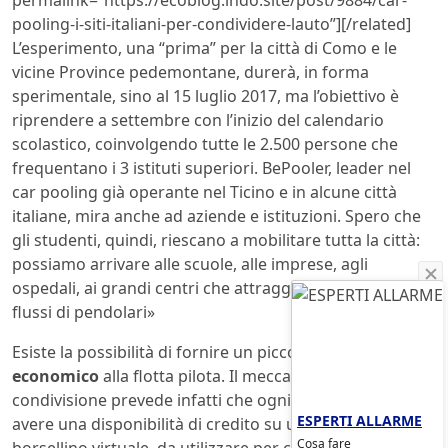
permalink=”https://ecoblog.lndo.site/post/9884/car-
pooling-i-siti-italiani-per-condividere-lauto”][/related]
L’esperimento, una “prima” per la città di Como e le
vicine Province pedemontane, durerà, in forma
sperimentale, sino al 15 luglio 2017, ma l’obiettivo è
riprendere a settembre con l’inizio del calendario
scolastico, coinvolgendo tutte le 2.500 persone che
frequentano i 3 istituti superiori. BePooler, leader nel
car pooling già operante nel Ticino e in alcune città
italiane, mira anche ad aziende e istituzioni. Spero che
gli studenti, quindi, riescano a mobilitare tutta la città:
possiamo arrivare alle scuole, alle imprese, agli
ospedali, ai grandi centri che attraggono i più grandi
flussi di pendolari»
Esiste la possibilità di fornire un piccolo
sostegno
economico
alla flotta pilota. Il meccanismo di
condivisione prevede infatti che ogni passeggero possa
ESPERTI ALLARME
avere una disponibilità di credito su un proprio
Cosa fare