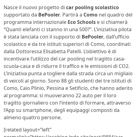
Nasce il nuovo progetto di
car pooling scolastico
supportato da
BePooler
. Partirà a
Como
nel quadro del
programma internazionale
Eco Schools
e si chiamerà
“Quanti elefanti ci stanno in una 500?”. L’iniziativa pilota
è stata lanciata con il supporto di
BePooler
, dall’ufficio
scolastico e da tre istituti superiori di Como, coordinati
dalla Dottoressa Elisabetta Patelli. L’obiettivo è di
incentivare l’utilizzo del car pooling nel tragitto casa-
scuola-casa e di ridurre il traffico e le emissioni di CO2.
L’iniziativa punta a togliere dalla strada circa un migliaio
di veicoli al giorno. Sono 88 gli studenti dei tre istituti di
Como, Caio Plinio, Pessina e Setificio, che hanno aderito
al programma: si muoveranno 22 auto per il loro
tragitto giornaliero con l’intento di formare, attraverso
l’App su smartphone, degli equipaggi composti da
almeno quattro persone.
[related layout=”left”