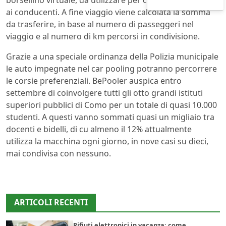
borsellino virtuale, da utilizzare per chiedere passaggi
ai conducenti. A fine viaggio viene calcolata la somma
da trasferire, in base al numero di passeggeri nel
viaggio e al numero di km percorsi in condivisione.
Grazie a una speciale ordinanza della Polizia municipale
le auto impegnate nel car pooling potranno percorrere
le corsie preferenziali. BePooler auspica entro
settembre di coinvolgere tutti gli otto grandi istituti
superiori pubblici di Como per un totale di quasi 10.000
studenti. A questi vanno sommati quasi un migliaio tra
docenti e bidelli, di cu almeno il 12% attualmente
utilizza la macchina ogni giorno, in nove casi su dieci,
mai condivisa con nessuno.
ARTICOLI RECENTI
Rifiuti elettronici in vacanza: come