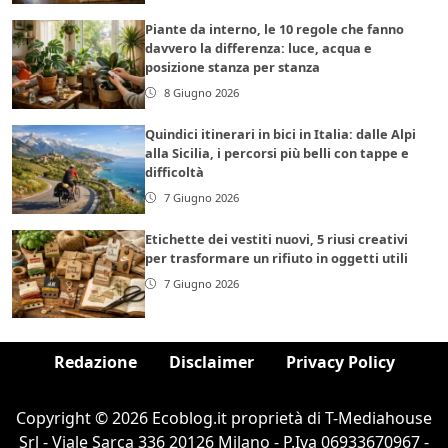
Piante da interno, le 10 regole che fanno
davvero la differenza: luce, acqua e
posizione stanza per stanza
8 Giugno 2026
Quindici itinerari in bici in Italia: dalle Alpi
alla Sicilia, i percorsi più belli con tappe e
difficoltà
7 Giugno 2026
Etichette dei vestiti nuovi, 5 riusi creativi
per trasformare un rifiuto in oggetti utili
7 Giugno 2026
Redazione
Disclaimer
Privacy Policy
Copyright © 2026 Ecoblog.it proprietà di T-Mediahouse
Srl - Viale Sarca 336 20126 Milano - P.Iva 06933670967 -