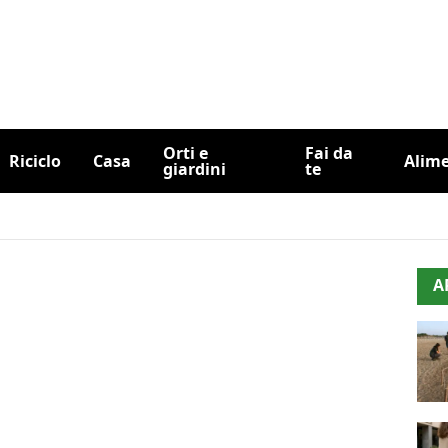
Orti e
Fai da
Riciclo
Casa
Alim
giardini
te
A