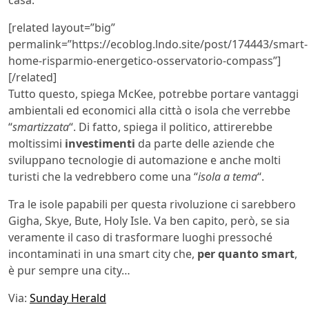
casa.
[related layout=”big”
permalink=”https://ecoblog.lndo.site/post/174443/smart-
home-risparmio-energetico-osservatorio-compass”]
[/related]
Tutto questo, spiega McKee, potrebbe portare vantaggi
ambientali ed economici alla città o isola che verrebbe
“
smartizzata
“. Di fatto, spiega il politico, attirerebbe
moltissimi
investimenti
da parte delle aziende che
sviluppano tecnologie di automazione e anche molti
turisti che la vedrebbero come una “
isola a tema
“.
Tra le isole papabili per questa rivoluzione ci sarebbero
Gigha, Skye, Bute, Holy Isle. Va ben capito, però, se sia
veramente il caso di trasformare luoghi pressoché
incontaminati in una smart city che,
per quanto smart
,
è pur sempre una city…
Via:
Sunday Herald