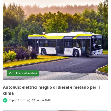
Mobilità sostenibile
Autobus: elettrici meglio di diesel e metano per il
clima
Peppe Croce
27 Luglio 2018