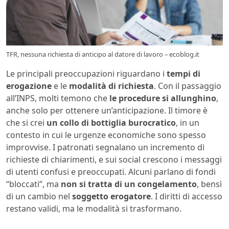
TFR, nessuna richiesta di anticipo al datore di lavoro – ecoblog.it
Le principali preoccupazioni riguardano i
tempi di
erogazione
e le
modalità di richiesta
. Con il passaggio
all’INPS, molti temono che
le procedure si allunghino
,
anche solo per ottenere un’anticipazione. Il timore è
che si crei
un collo di bottiglia burocratico
, in un
contesto in cui le urgenze economiche sono spesso
improvvise. I patronati segnalano un incremento di
richieste di chiarimenti, e sui social crescono i messaggi
di utenti confusi e preoccupati. Alcuni parlano di fondi
“bloccati”, ma
non si tratta di un congelamento
, bensì
di un cambio nel
soggetto erogatore
. I diritti di accesso
restano validi, ma le modalità si trasformano.