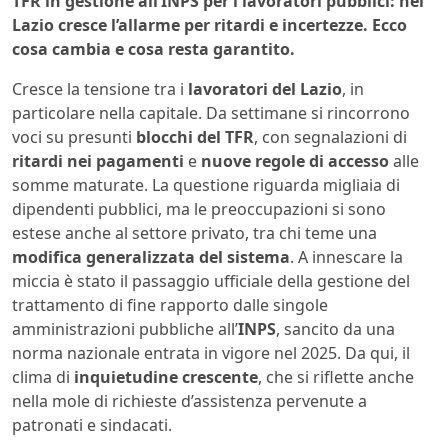
TFR in gestione all’INPS per i lavoratori pubblici: nel
Lazio cresce l’allarme per ritardi e incertezze. Ecco
cosa cambia e cosa resta garantito.
Cresce la tensione tra i
lavoratori del Lazio
, in
particolare nella capitale. Da settimane si rincorrono
voci su presunti
blocchi del TFR
, con segnalazioni di
ritardi nei pagamenti
e
nuove regole di accesso
alle
somme maturate. La questione riguarda migliaia di
dipendenti pubblici, ma le preoccupazioni si sono
estese anche al settore privato, tra chi teme una
modifica generalizzata del sistema
. A innescare la
miccia è stato il passaggio ufficiale della gestione del
trattamento di fine rapporto dalle singole
amministrazioni pubbliche all’
INPS
, sancito da una
norma nazionale entrata in vigore nel 2025. Da qui, il
clima di
inquietudine crescente
, che si riflette anche
nella mole di richieste d’assistenza pervenute a
patronati e sindacati.