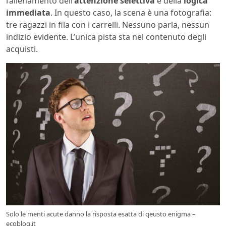
l’allenamento dell’
attenzione selettiva
e della
logica
immediata
. In questo caso, la scena è una fotografia:
tre ragazzi in fila con i carrelli. Nessuno parla, nessun
indizio evidente. L’unica pista sta nel contenuto degli
acquisti.
Solo le menti acute danno la risposta esatta di qeusto enigma –
ecoblog.it