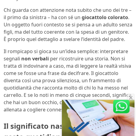
Chi guarda con attenzione nota subito che uno dei tre –
il primo da sinistra – ha con sé un
giocattolo colorato
.
Un oggetto fuori contesto se si pensa a un adulto senza
figli, ma del tutto coerente con la spesa di un genitore.
È proprio quel dettaglio a svelare l’identità del padre.
Il rompicapo si gioca su un’idea semplice: interpretare
segnali
non verbali
per ricostruire una storia. Non si
tratta di indovinare a caso, ma di leggere la realtà visiva
come se fosse una frase da decifrare. Il giocattolo
diventa così una prova silenziosa, un frammento di
quotidianità che racconta molto di chi lo ha messo nel
carrello. E se lo noti in meno di cinque secondi, significa
che hai un buon occhio, certo, ma anche una mente
allenata a cogliere connessioni.
Il significato nascosto dietro il