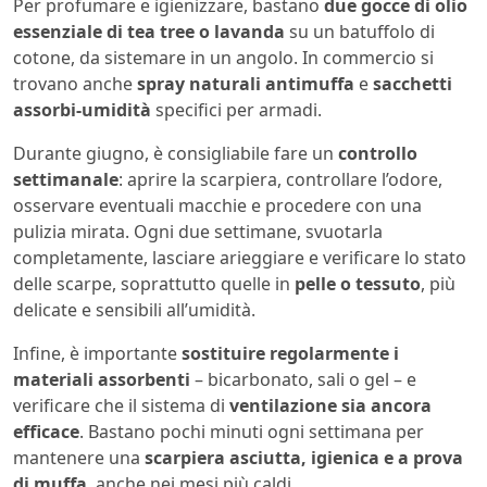
Per profumare e igienizzare, bastano
due gocce di olio
essenziale di tea tree o lavanda
su un batuffolo di
cotone, da sistemare in un angolo. In commercio si
trovano anche
spray naturali antimuffa
e
sacchetti
assorbi-umidità
specifici per armadi.
Durante giugno, è consigliabile fare un
controllo
settimanale
: aprire la scarpiera, controllare l’odore,
osservare eventuali macchie e procedere con una
pulizia mirata. Ogni due settimane, svuotarla
completamente, lasciare arieggiare e verificare lo stato
delle scarpe, soprattutto quelle in
pelle o tessuto
, più
delicate e sensibili all’umidità.
Infine, è importante
sostituire regolarmente i
materiali assorbenti
– bicarbonato, sali o gel – e
verificare che il sistema di
ventilazione sia ancora
efficace
. Bastano pochi minuti ogni settimana per
mantenere una
scarpiera asciutta, igienica e a prova
di muffa
, anche nei mesi più caldi.