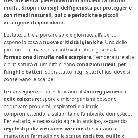
D’estate le scarpiere diventano ambienti a rischio
muffa. Scopri i consigli dell’igienista per proteggerle
con rimedi naturali, pulizie periodiche e piccoli
accorgimenti quotidiani.
L’estate, oltre a portare sole e giornate all’aperto,
espone la casa a
nuove criticità igieniche
. Una delle
più comuni, ma spesso sottovalutate, riguarda la
formazione di muffa nelle scarpiere
. Temperature alte
e aria satura di umidità creano
condizioni ideali per
funghi e batteri
, soprattutto negli spazi chiusi dove si
conservano le scarpe.
Le conseguenze non si limitano al
danneggiamento
delle calzature
: spore e microrganismi possono
aggravare problemi respiratori e allergici,
compromettendo la salubrità dell’ambiente domestico.
Per evitarlo, è necessario agire in anticipo, seguendo
regole di pulizia e conservazione
che aiutano a
mantenere l’armadio delle scarpe
asciutto, pulito e