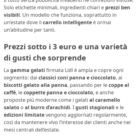
Il tutto senza pubblicità invadenti né confezioni vistose.
Solo etichette minimali, ingredienti chiari e
prezzi ben
visibili
. Un modello che funziona, soprattutto in
un’estate dove il
carrello intelligente
è ormai
un’abitudine per tanti.
Prezzi sotto i 3 euro e una varietà
di gusti che sorprende
La
gamma gelati
firmata Lidl è ampia e copre ogni
segmento: dai
classici coni panna e cioccolato
, ai
biscotti gelato alla panna
, passando per le
coppe al
caffè
, le
coppette panna e cioccolato
, e anche
proposte più moderne come i gelati
al caramello
salato
o
al burro d’arachidi
. I
gusti stagionali
e le
edizioni limitate
vengono aggiornati regolarmente,
così da mantenere vivo l’interesse dei clienti anche nei
mesi centrali dell’estate.