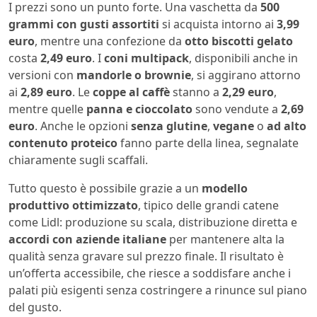
I prezzi sono un punto forte. Una vaschetta da
500
grammi con gusti assortiti
si acquista intorno ai
3,99
euro
, mentre una confezione da
otto biscotti gelato
costa
2,49 euro
. I
coni multipack
, disponibili anche in
versioni con
mandorle o brownie
, si aggirano attorno
ai
2,89 euro
. Le
coppe al caffè
stanno a
2,29 euro
,
mentre quelle
panna e cioccolato
sono vendute a
2,69
euro
. Anche le opzioni
senza glutine
,
vegane
o
ad alto
contenuto proteico
fanno parte della linea, segnalate
chiaramente sugli scaffali.
Tutto questo è possibile grazie a un
modello
produttivo ottimizzato
, tipico delle grandi catene
come Lidl: produzione su scala, distribuzione diretta e
accordi con aziende italiane
per mantenere alta la
qualità senza gravare sul prezzo finale. Il risultato è
un’offerta accessibile, che riesce a soddisfare anche i
palati più esigenti senza costringere a rinunce sul piano
del gusto.