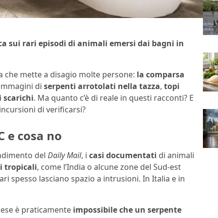
 sui rari episodi di animali emersi dai bagni in
ema che mette a disagio molte persone:
la comparsa
 immagini di
serpenti arrotolati nella tazza
,
topi
 scarichi
. Ma quanto c’è di reale in questi racconti? E
cursioni di verificarsi?
C e cosa no
ndimento del
Daily Mail
, i
casi documentati
di animali
 tropicali
, come l’India o alcune zone del Sud-est
ri spesso lasciano spazio a intrusioni. In Italia e in
aese è praticamente
impossibile che un serpente