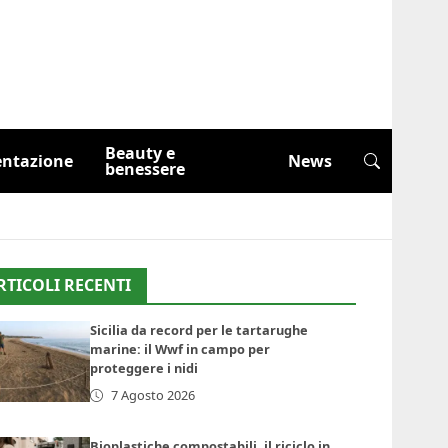
Beauty e
entazione
News
benessere
RTICOLI RECENTI
Sicilia da record per le tartarughe
marine: il Wwf in campo per
proteggere i nidi
7 Agosto 2026
Bioplastiche compostabili, il riciclo in