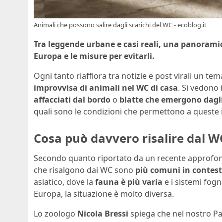
Animali che possono salire dagli scarichi del WC - ecoblog.it
Tra leggende urbane e casi reali, una panoramica
Europa e le misure per evitarli.
Ogni tanto riaffiora tra notizie e post virali un t
improvvisa di animali nel WC di casa
. Si vedono
affacciati dal bordo
o
blatte che emergono dagli
quali sono le condizioni che permettono a queste in
Cosa può davvero risalire dal W
Secondo quanto riportato da un recente approfo
che risalgono dai WC sono
più comuni in contesti
asiatico, dove la
fauna è più varia
e i sistemi fogna
Europa, la situazione è molto diversa.
Lo zoologo
Nicola Bressi
spiega che nel nostro P