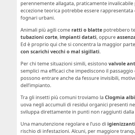
perennemente allagata, praticamente invalicabile pe
eccezione teorica potrebbe essere rappresentata 
fognari urbani.
Animali più agili come
ratti o blatte
potrebbero teo
tubazioni corte
,
impianti datati
, oppure
assenza
Ed è proprio qui che si concentra la maggior parte 
con scarichi vecchi o mal sigillati
.
Per chi teme situazioni simili, esistono
valvole an
semplici ma efficaci che impediscono il passaggio 
possono entrare anche da fessure invisibili, motivo
dell’impianto.
Tra gli insetti più comuni troviamo la
Clogmia alb
uova negli accumuli di residui organici presenti ne
sviluppa direttamente in punti non raggiunti dalla 
Una manutenzione regolare e l’uso di
igienizzant
rischio di infestazioni. Alcuni, per maggiore tranqui