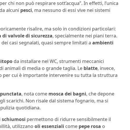
r chi non può respirare sott’acqua”. In effetti, l’unica
da alcuni
pesci
, ma nessuno di essi vive nei sistemi
ricamente risalire, ma solo in condizioni particolari:
 di valvole di sicurezza
, specialmente nei piani terra.
dei casi segnalati, quasi sempre limitati a
ambienti
titopo
da installare nel WC, strumenti meccanici
di animali di media o grande taglia. Le
blatte
, invece,
 per cui è importante intervenire su tutta la struttura
ipunctata
, nota come
mosca dei bagni
, che depone
gli scarichi. Non risale dal sistema fognario, ma si
pulizia quotidiana.
i schiumosi
permettono di ridurre sensibilmente il
llità, utilizzano
oli essenziali
come
pepe rosa
o