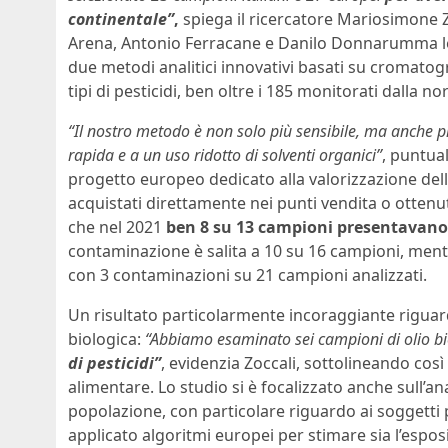
continentale”
,
spiega il ricercatore Mariosimone Z
Arena, Antonio Ferracane e Danilo Donnarumma le a
due metodi analitici innovativi basati su cromatogr
tipi di pesticidi, ben oltre i 185 monitorati dalla n
“Il nostro metodo è non solo più sensibile, ma anche p
rapida e a un uso ridotto di solventi organici”
, puntual
progetto europeo dedicato alla valorizzazione dell’o
acquistati direttamente nei punti vendita o ottenuti
che nel 2021
ben 8 su 13 campioni presentavano 
contaminazione è salita a 10 su 16 campioni, mentre
con 3 contaminazioni su 21 campioni analizzati.
Un risultato particolarmente incoraggiante riguard
biologica:
“Abbiamo
esaminato sei campioni di olio bi
di pesticidi”
, evidenzia Zoccali, sottolineando così
alimentare. Lo studio si è focalizzato anche sull’anal
popolazione, con particolare riguardo ai soggetti p
applicato algoritmi europei per stimare sia l’espos