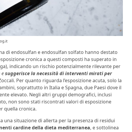
og.it
somma di endosulfan e endosulfan solfato hanno destato
l’esposizione cronica a questi composti ha superato in
Dga), indicando un rischio potenzialmente rilevante per
e e
suggerisce la necessità di interventi mirati per
ccali. Per quanto riguarda l’esposizione acuta, solo la
bambini, soprattutto in Italia e Spagna, due Paesi dove il
nte elevato. Negli altri gruppi demografici, inclusi
to, non sono stati riscontrati valori di esposizione
r quella cronica.
 una situazione di allerta per la presenza di residui
menti cardine della dieta mediterranea
, e sottolinea