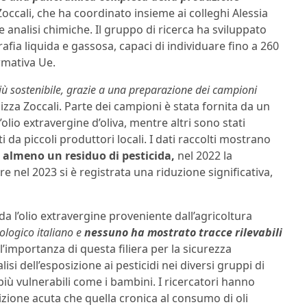
occali, che ha coordinato insieme ai colleghi Alessia
nalisi chimiche. Il gruppo di ricerca ha sviluppato
afia liquida e gassosa, capaci di individuare fino a 260
ormativa Ue.
iù sostenibile, grazie a una preparazione dei campioni
izza Zoccali. Parte dei campioni è stata fornita da un
lio extravergine d’oliva, mentre altri sono stati
 da piccoli produttori locali. I dati raccolti mostrano
almeno un residuo di pesticida,
nel 2022 la
 nel 2023 si è registrata una riduzione significativa,
a l’olio extravergine proveniente dall’agricoltura
ologico italiano e
nessuno ha mostrato tracce rilevabili
 l’importanza di questa filiera per la sicurezza
isi dell’esposizione ai pesticidi nei diversi gruppi di
iù vulnerabili come i bambini. I ricercatori hanno
izione acuta che quella cronica al consumo di oli