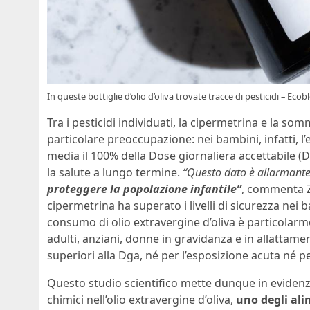
In queste bottiglie d’olio d’oliva trovate tracce di pesticidi – Ecobl
Tra i pesticidi individuati, la cipermetrina e la 
particolare preoccupazione: nei bambini, infatti, 
media il 100% della Dose giornaliera accettabile (
la salute a lungo termine.
“Questo dato è
allarmant
proteggere la popolazione infantile”
, commenta Zo
cipermetrina ha superato i livelli di sicurezza nei 
consumo di olio extravergine d’oliva è particolarme
adulti, anziani, donne in gravidanza e in allattamen
superiori alla Dga, né per l’esposizione acuta né pe
Questo studio scientifico mette dunque in evidenza
chimici nell’olio extravergine d’oliva,
uno degli ali