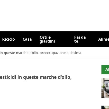
Orti e
Fai da
Riciclo
Casa
Alim
giardini
te
i in queste marche d’olio, preoccupazione altissima
A
esticidi in queste marche d’olio,