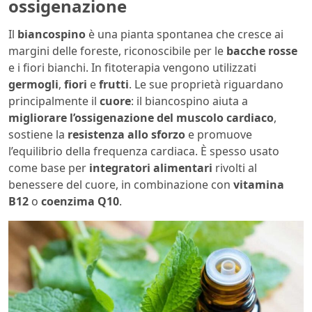
ossigenazione
Il
biancospino
è una pianta spontanea che cresce ai
margini delle foreste, riconoscibile per le
bacche rosse
e i fiori bianchi. In fitoterapia vengono utilizzati
germogli
,
fiori
e
frutti
. Le sue proprietà riguardano
principalmente il
cuore
: il biancospino aiuta a
migliorare l’ossigenazione del muscolo cardiaco
,
sostiene la
resistenza allo sforzo
e promuove
l’equilibrio della frequenza cardiaca. È spesso usato
come base per
integratori alimentari
rivolti al
benessere del cuore, in combinazione con
vitamina
B12
o
coenzima Q10
.