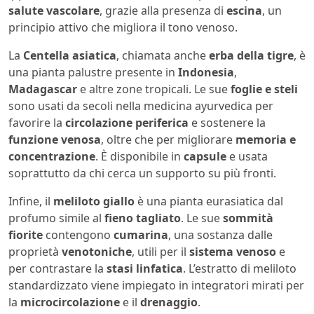
salute vascolare
, grazie alla presenza di
escina
, un
principio attivo che migliora il tono venoso.
La
Centella asiatica
, chiamata anche
erba della tigre
, è
una pianta palustre presente in
Indonesia
,
Madagascar
e altre zone tropicali. Le sue
foglie e steli
sono usati da secoli nella medicina ayurvedica per
favorire la
circolazione periferica
e sostenere la
funzione venosa
, oltre che per migliorare
memoria e
concentrazione
. È disponibile in
capsule
e usata
soprattutto da chi cerca un supporto su più fronti.
Infine, il
meliloto giallo
è una pianta eurasiatica dal
profumo simile al
fieno tagliato
. Le sue
sommità
fiorite
contengono
cumarina
, una sostanza dalle
proprietà
venotoniche
, utili per il
sistema venoso
e
per contrastare la
stasi linfatica
. L’estratto di meliloto
standardizzato viene impiegato in integratori mirati per
la
microcircolazione
e il
drenaggio
.